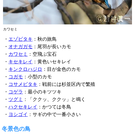
カワセミ
・
エゾビタキ
：秋の旅鳥
・
オナガガモ
：尾羽が長いカモ
・
カワセミ
：空飛ぶ宝石
・
キセキレイ
：黄色いセキレイ
・
キンクロハジロ
：目が金色のカモ
・
コガモ
：小型のカモ
・
コサメビタキ
：戦前には杉並区内で繁殖
・
コゲラ
：最小のキツツキ
・
ツグミ
：「ククッ、ククッ」と鳴く
・
ハクセキレイ
：かつては冬鳥
・
ヨシゴイ
：サギの中で一番小さい
冬景色の鳥