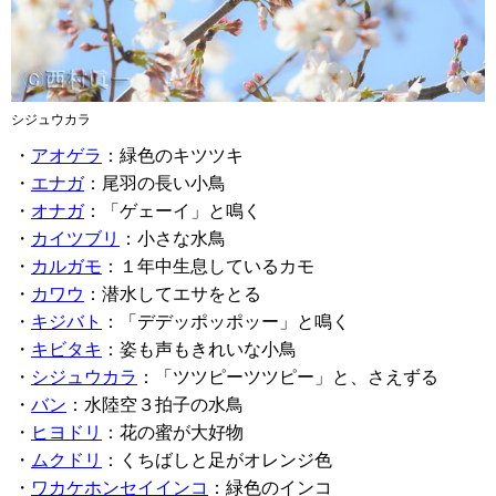
シジュウカラ
・
アオゲラ
：緑色のキツツキ
・
エナガ
：尾羽の長い小鳥
・
オナガ
：「ゲェーイ」と鳴く
・
カイツブリ
：小さな水鳥
・
カルガモ
：１年中生息しているカモ
・
カワウ
：潜水してエサをとる
・
キジバト
：「デデッポッポッー」と鳴く
・
キビタキ
：姿も声もきれいな小鳥
・
シジュウカラ
：「ツツピーツツピー」と、さえずる
・
バン
：水陸空３拍子の水鳥
・
ヒヨドリ
：花の蜜が大好物
・
ムクドリ
：くちばしと足がオレンジ色
・
ワカケホンセイインコ
：緑色のインコ