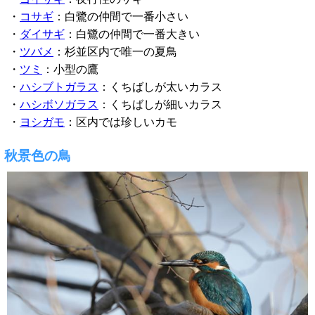
・
コサギ
：白鷺の仲間で一番小さい
・
ダイサギ
：白鷺の仲間で一番大きい
・
ツバメ
：杉並区内で唯一の夏鳥
・
ツミ
：小型の鷹
・
ハシブトガラス
：くちばしが太いカラス
・
ハシボソガラス
：くちばしが細いカラス
・
ヨシガモ
：区内では珍しいカモ
秋景色の鳥