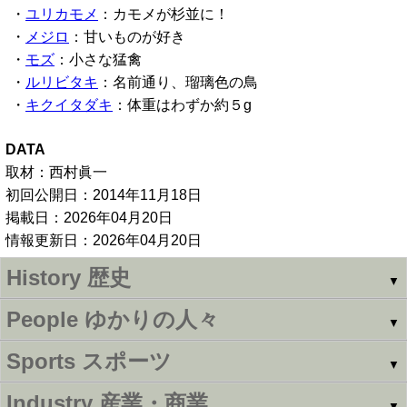
・
ユリカモメ
：カモメが杉並に！
・
メジロ
：甘いものが好き
・
モズ
：小さな猛禽
・
ルリビタキ
：名前通り、瑠璃色の鳥
・
キクイタダキ
：体重はわずか約５g
DATA
取材：西村眞一
初回公開日：2014年11月18日
掲載日：2026年04月20日
情報更新日：2026年04月20日
History
歴史
▼
People
ゆかりの人々
▼
Sports
スポーツ
▼
Industry
産業・商業
▼