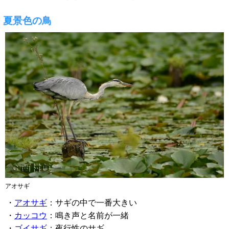
夏景色の鳥
アオサギ
・
アオサギ
：サギの中で一番大きい
・
カッコウ
：鳴き声と名前が一緒
・
ゴイサギ
：夜行性のサギ