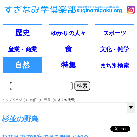
歴史
ゆかりの
人々
スポーツ
食
産業・
商業
文化・
雑学
自然
特集
まち別
検索
トップページ
自然
野鳥
杉並の野鳥
杉並の野鳥