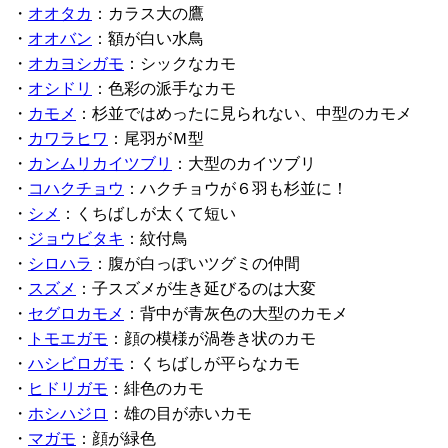
・
オオタカ
：カラス大の鷹
・
オオバン
：額が白い水鳥
・
オカヨシガモ
：シックなカモ
・
オシドリ
：色彩の派手なカモ
・
カモメ
：杉並ではめったに見られない、中型のカモメ
・
カワラヒワ
：尾羽がＭ型
・
カンムリカイツブリ
：大型のカイツブリ
・
コハクチョウ
：ハクチョウが６羽も杉並に！
・
シメ
：くちばしが太くて短い
・
ジョウビタキ
：紋付鳥
・
シロハラ
：腹が白っぽいツグミの仲間
・
スズメ
：子スズメが生き延びるのは大変
・
セグロカモメ
：背中が青灰色の大型のカモメ
・
トモエガモ
：顔の模様が渦巻き状のカモ
・
ハシビロガモ
：くちばしが平らなカモ
・
ヒドリガモ
：緋色のカモ
・
ホシハジロ
：雄の目が赤いカモ
・
マガモ
：顔が緑色