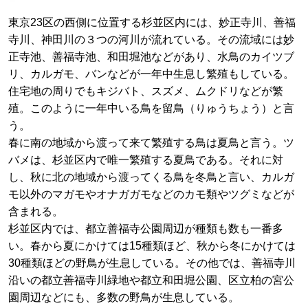
東京23区の西側に位置する杉並区内には、妙正寺川、善福
寺川、神田川の３つの河川が流れている。その流域には妙
正寺池、善福寺池、和田堀池などがあり、水鳥のカイツブ
リ、カルガモ、バンなどが一年中生息し繁殖もしている。
住宅地の周りでもキジバト、スズメ、ムクドリなどが繁
殖。このように一年中いる鳥を留鳥（りゅうちょう）と言
う。
春に南の地域から渡って来て繁殖する鳥は夏鳥と言う。ツ
バメは、杉並区内で唯一繁殖する夏鳥である。それに対
し、秋に北の地域から渡ってくる鳥を冬鳥と言い、カルガ
モ以外のマガモやオナガガモなどのカモ類やツグミなどが
含まれる。
杉並区内では、都立善福寺公園周辺が種類も数も一番多
い。春から夏にかけては15種類ほど、秋から冬にかけては
30種類ほどの野鳥が生息している。その他では、善福寺川
沿いの都立善福寺川緑地や都立和田堀公園、区立柏の宮公
園周辺などにも、多数の野鳥が生息している。