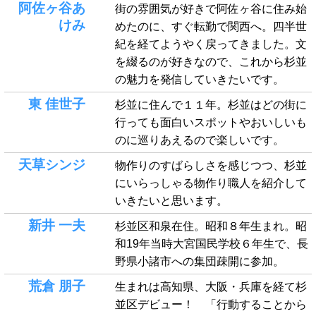
阿佐ヶ谷あ
街の雰囲気が好きで阿佐ヶ谷に住み始
けみ
めたのに、すぐ転勤で関西へ。四半世
紀を経てようやく戻ってきました。文
を綴るのが好きなので、これから杉並
の魅力を発信していきたいです。
東 佳世子
杉並に住んで１１年。杉並はどの街に
行っても面白いスポットやおいしいも
のに巡りあえるので楽しいです。
天草シンジ
物作りのすばらしさを感じつつ、杉並
にいらっしゃる物作り職人を紹介して
いきたいと思います。
新井 一夫
杉並区和泉在住。昭和８年生まれ。昭
和19年当時大宮国民学校６年生で、長
野県小諸市への集団疎開に参加。
荒倉 朋子
生まれは高知県、大阪・兵庫を経て杉
並区デビュー！ 「行動することから