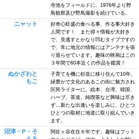
寺池をフィールドに、1976年より野
鳥観察及び野鳥撮影を続けている。
ニャット
好奇心旺盛の食べる事、作る事大好き
人間です！ また得々情報が大好き
で、見逃すとかなり凹むタイプですの
で、常に地元の情報にはアンテナを張
り巡らせています。趣味の映画はこの
３年間で60本近くの作品を鑑賞！
ぬかざわと
子育てを機に杉並に移り住んで10年、
もこ
緑豊かで文化のあるこの街に魅力され
区民ライターに。絵本、台湾、韓国、
ハーブ、茶道、純喫茶など興味は尽き
ず…新たな出逢いを楽しみに、ひとつ
ひとつの取材に地道に取り組んでいき
ます。
沼津・P・そ
阿佐ヶ谷在住６年です。趣味はフット
うる