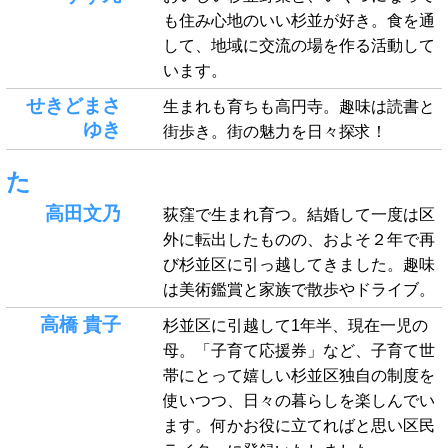
も住み心地のいい杉並が好き。食を通
して、地域に交流の場を作る活動して
います。
せきどまさ
生まれも育ちも高円寺。趣味は読書と
ゆき
街歩き。街の魅力を日々探求！
た
高田文乃
荻窪で生まれ育つ。結婚して一度は区
外に転出したものの、およそ２年で再
び杉並区に引っ越してきました。趣味
は美術鑑賞と家族で散歩やドライブ。
高橋 貴子
杉並区に引越して1年半、現在一児の
母。「子育て応援券」など、子育て世
帯にとって嬉しい杉並区独自の制度を
使いつつ、日々の暮らしを楽しんでい
ます。何かお役に立てればと思い区民