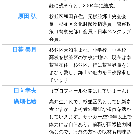
録に残そうと、2004年に結成。
原田 弘
杉並区和田在住。元杉並郷土史会会
長・杉並区文化財保護指導員・警察政
策（警察史部）会員・日本ペンクラブ
会員。
日暮 美月
杉並区天沼生まれ。小学校、中学校、
高校を杉並区の学校に通い、現在は南
荻窪在住。杉並区、特に荻窪界隈をこ
よなく愛し、郷土の魅力を日夜探求し
ています。
日向幸夫
（プロフィール公開はしていません）
廣畑七絵
高知生まれで、杉並区民としては新参
者ですが、よそ者の新鮮な視点を活か
していきます。サッカー歴20年以上で
体力には自信あり。前職が国際協力関
係なので、海外の方への取材も興味あ