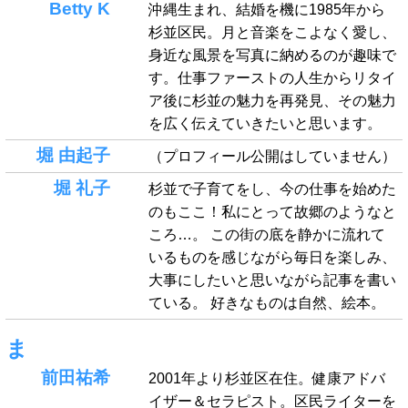
Betty K
沖縄生まれ、結婚を機に1985年から
杉並区民。月と音楽をこよなく愛し、
身近な風景を写真に納めるのが趣味で
す。仕事ファーストの人生からリタイ
ア後に杉並の魅力を再発見、その魅力
を広く伝えていきたいと思います。
堀 由起子
（プロフィール公開はしていません）
堀 礼子
杉並で子育てをし、今の仕事を始めた
のもここ！私にとって故郷のようなと
ころ…。 この街の底を静かに流れて
いるものを感じながら毎日を楽しみ、
大事にしたいと思いながら記事を書い
ている。 好きなものは自然、絵本。
ま
前田祐希
2001年より杉並区在住。健康アドバ
イザー＆セラピスト。区民ライターを