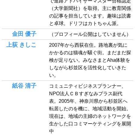
で進路アドバイザーマスター合格認定
（大学新聞社）を取得。主に教育関係
の記事を担当しています。趣味は読書
と卓球。ドリフはカトちゃん派。
金田 優子
（プロフィール公開はしていません）
上荻 きしこ
2007年から西荻在住。路地裏が気に
かかるのは猫魂が騒ぐ街。まだまだ探
検が足りない。みなさまとAha体験を
しながら杉並区を活性化していきた
い。
紙谷 清子
コミュニティビジネスプランナー、
NPO法人ＣＢすぎなみプラス副代
表。2005年、神奈川県から杉並区へ
転居したのを機に、地域活動を開始。
現在は、地域の主婦のネットワークを
生かした口コミマーケティングを展開
中