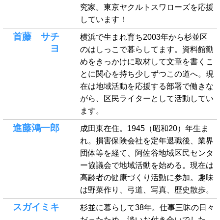
究家。東京ヤクルトスワローズを応援
しています！
首藤 サチ
横浜で生まれ育ち2003年から杉並区
ヨ
のはしっこで暮らしてます。資料館勤
めをきっかけに取材して文章を書くこ
とに関心を持ち少しずつこの道へ。現
在は地域活動を応援する部署で働きな
がら、区民ライターとして活動してい
ます。
進藤鴻一郎
成田東在住。1945（昭和20）年生ま
れ。損害保険会社を定年退職後、業界
団体等を経て、阿佐谷地域区民センタ
ー協議会で地域活動を始める。現在は
高齢者の健康づくり活動に参加。趣味
は野菜作り、弓道、写真、歴史散歩。
スガイミキ
杉並に暮らして38年。仕事三昧の日々
だったため、淡いお付き合いでした