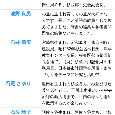
衛生局ＯＢ、杉並郷土史会副会長。
池野 良男
杉並に生まれ育って杉並が大好きな一
人です。長いこと英語の教員として教
えてきました。辞書の編集や参考書問
題集の編集などもしました。
石井 晴美
宮崎県生まれ。昭和35年、東京都庁/
建設局。昭和52年杉並区へ転出、科学
教育センター所長、杉並区都市整備部
長を経て、（財）杉並正用記念財団事
務局長。日本都市計画学会所属・まち
づくりをテーマに研究と活動中。
石尾 さゆり
世田谷生まれの杉並育ち。杉並歴は通
算で30年超え。玉川上水沿いから中央
沿線の商店街まで、区内の様々な場所
を散策するのが楽しみです。
石渡 玲子
阿佐ヶ谷生まれ、阿佐ヶ谷育ち。〈杉