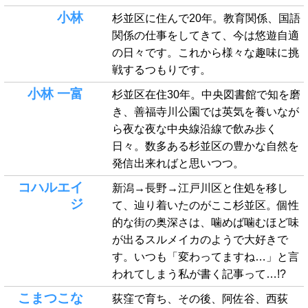
小林
杉並区に住んで20年。教育関係、国語
関係の仕事をしてきて、今は悠遊自適
の日々です。これから様々な趣味に挑
戦するつもりです。
小林 一富
杉並区在住30年。中央図書館で知を磨
き、善福寺川公園では英気を養いなが
ら夜な夜な中央線沿線で飲み歩く
日々。数多ある杉並区の豊かな自然を
発信出来ればと思いつつ。
コハルエイ
新潟→長野→江戸川区と住処を移し
ジ
て、辿り着いたのがここ杉並区。個性
的な街の奥深さは、噛めば噛むほど味
が出るスルメイカのようで大好きで
す。いつも「変わってますね…」と言
われてしまう私が書く記事って…!?
こまつこな
荻窪で育ち、その後、阿佐谷、西荻