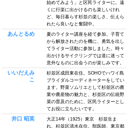
始めてみよう」と区民ライターに。遠
くに行楽に出かけるのも楽しいけれ
ど、毎日暮らす杉並の楽しさ、伝えら
れたら良いなと奮闘中。
あんとるめ
夏のライター講座を経て参加。子育て
から解放されたのを機に、勇気を出し
てライター活動に参加しました。時々
出かけるサイクリングでは道に迷って
意外なものに出会うのが楽しみです。
いいだえみ
杉並区成田東在住。SOHOでハワイ島
こ
ブライダルコーディネーターをしてい
ます。野菜ソムリエとして杉並区の農
業や農産物の魅力と、杉並区の伝統野
菜の普及のために、区民ライターとし
てお役に立ちたいです。
井口 昭英
大正14年（1925）東京 杉並生ま
れ、杉並区清水在住。獣医師、東京都