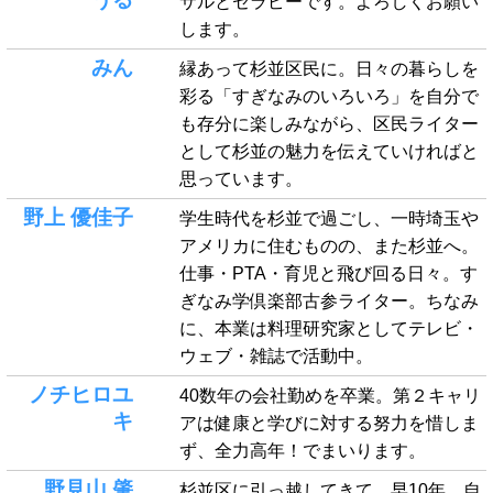
サルとセラピーです。よろしくお願い
します。
みん
縁あって杉並区民に。日々の暮らしを
彩る「すぎなみのいろいろ」を自分で
も存分に楽しみながら、区民ライター
として杉並の魅力を伝えていければと
思っています。
野上 優佳子
学生時代を杉並で過ごし、一時埼玉や
アメリカに住むものの、また杉並へ。
仕事・PTA・育児と飛び回る日々。す
ぎなみ学倶楽部古参ライター。ちなみ
に、本業は料理研究家としてテレビ・
ウェブ・雑誌で活動中。
ノチヒロユ
40数年の会社勤めを卒業。第２キャリ
キ
アは健康と学びに対する努力を惜しま
ず、全力高年！でまいります。
野見山 肇
杉並区に引っ越してきて、早10年。自