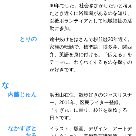
40年でした。社会参加がしたいと考え
たとき近くに浴風園があるのを知り、
以後ボランティアとして地域福祉の活
動に参加。
とりの
途中抜けをはさんで杉並歴20年近く。
家族の転勤で、標準語、博多弁、関西
弁、英語を身に付ける。「伝える」を
テーマに、わくわくするものを探すの
が好きです。
な
内藤じゅん
浜田山在住。散歩好きのジャズリスナ
ー。2011年、区民ライター登録。
「すぎ丸」に乗り、杉並を探検する
日々です。
なかすぎと
イラスト、版画、デザイン、アートデ
おる