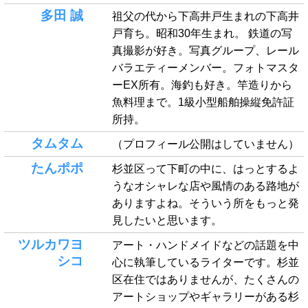
多田 誠
祖父の代から下高井戸生まれの下高井
戸育ち。昭和30年生まれ。 鉄道の写
真撮影が好き。写真グループ、レール
バラエティーメンバー。フォトマスタ
ーEX所有。海釣も好き。竿造りから
魚料理まで。1級小型船舶操縦免許証
所持。
タムタム
（プロフィール公開はしていません）
たんポポ
杉並区って下町の中に、はっとするよ
うなオシャレな店や風情のある路地が
ありますよね。そういう所をもっと発
見したいと思います。
ツルカワヨ
アート・ハンドメイドなどの話題を中
シコ
心に執筆しているライターです。杉並
区在住ではありませんが、たくさんの
アートショップやギャラリーがある杉