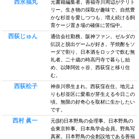
西永福丸
元書籍編集者。善福寺川周辺がテリト
リー。生き物の採取が趣味で、自然豊
かな杉並を愛しつつも、増え続ける飼
育ケージ置き場の確保に苦悩中。
西荻じゅん
通信会社勤務。阪神ファン。ゼルダの
伝説と脱出ゲームが好き。芋焼酎をソ
ーダで割り、日本酒をロックで飲む無
礼者。二十歳の時高円寺で暮らし始
め、以降阿佐ヶ谷、西荻窪と移り住
む。
西荻松子
神奈川県生まれ。西荻窪在住。地元よ
りも杉並区に愛着が芽生える今日この
頃。無限の好奇心を取材に生かしたい
です。
西村 眞一
元(財)日本野鳥の会理事。日本野鳥の
会東京幹事。日本鳥学会会員。野鳥写
真家。日本野鳥の会創設地である善福