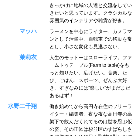
きっかけに地域の人達と交流をしてい
きたいと思っています。クラシカルな
雰囲気のインテリアや雑貨が好き。
マッハ
ラーメンを中心にライター、カメラマ
ンとして活躍中。自転車での移動を常
とし、小さな変化も見逃さない。
茉莉衣
人生のモットーはスローライフ。ファ
ームトゥテーブル(Farm to table)をも
っと知りたい、広げたい。音楽、た
び、ごはん、スポーツ、ぜんぶ大好
き。すぎなみには“楽しい”がまだまだ
あるはず！
水野二千翔
働き始めてから高円寺在住のフリーラ
イター・編集者。夜な夜な高円寺の高
架下で飲んだくれてるのは世を忍ぶ仮
の姿、その正体は杉並区のすばらしさ