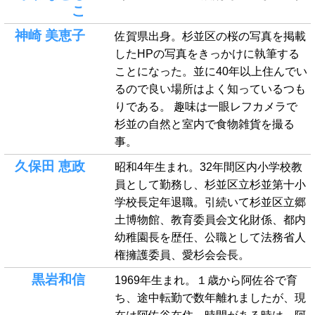
こ
神崎 美恵子
佐賀県出身。杉並区の桜の写真を掲載
したHPの写真をきっかけに執筆する
ことになった。並に40年以上住んでい
るので良い場所はよく知っているつも
りである。 趣味は一眼レフカメラで
杉並の自然と室内で食物雑貨を撮る
事。
久保田 恵政
昭和4年生まれ。32年間区内小学校教
員として勤務し、杉並区立杉並第十小
学校長定年退職。引続いて杉並区立郷
土博物館、教育委員会文化財係、都内
幼稚園長を歴任、公職として法務省人
権擁護委員、愛杉会会長。
黒岩和信
1969年生まれ。１歳から阿佐谷で育
ち、途中転勤で数年離れましたが、現