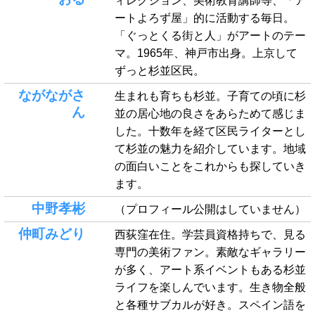
ィレクション、美術教育講師等、「ア
ートよろず屋」的に活動する毎日。
「ぐっとくる街と人」がアートのテー
マ。1965年、神戸市出身。上京して
ずっと杉並区民。
ながながさ
生まれも育ちも杉並。子育ての頃に杉
ん
並の居心地の良さをあらためて感じま
した。十数年を経て区民ライターとし
て杉並の魅力を紹介しています。地域
の面白いことをこれからも探していき
ます。
中野孝彬
（プロフィール公開はしていません）
仲町みどり
西荻窪在住。学芸員資格持ちで、見る
専門の美術ファン。素敵なギャラリー
が多く、アート系イベントもある杉並
ライフを楽しんでいます。生き物全般
と各種サブカルが好き。スペイン語を