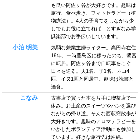
も良い阿佐ヶ谷が大好きです。趣味は
旅行、食べ歩き、フィトセラピー（植
物療法）。4人の子育てをしながら少
しでもお役に立てれば…とすぎなみ学
倶楽部でお手伝いしています。
小泊 明美
気弱な兼業主婦ライター。高円寺在住
18年、一時豊島区に移ったのち、鷺宮
に転居。阿佐ヶ谷まで自転車をこぐ
日々を送る。夫1名、子1名、ネコ4
匹、イヌ1匹と同居中。趣味は読書と
酒食。
こなみ
古書店で買った本を片手に喫茶店で一
休み。お土産のスイーツやパンを選び
ながらの帰り道。そんな西荻窪散歩が
大好きです。趣味のアロマテラピーを
いかしたボランティア活動にも参加し
ています。好きな旅行先は沖縄。