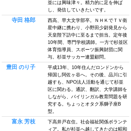
並には興味津々。精力的に足を伸ば
し、発信していきたいです。
寺田 格郎
西高、早大文学部卒。ＮＨＫでＴＶ衛
星中継に携わり、小野田少尉発見から
天皇陛下訪中に至るまで担当。定年後
10年間、専門学校講師。一方で杉並区
体育指導員、スポーツ振興財団に関
与。杉並サッカー連盟顧問。
豊田 のり子
平成13年、10年住んだロンドンから
帰国し阿佐ヶ谷へ。その後、品川に引
越すも、NPO法人活動を通じて杉並
区に関わる。通訳、翻訳、大学講師を
しながら、バイリンガル教育問題を研
究する。ちょっとオタク系獅子座B
型。
富永 芳枝
下高井戸在住。社会福祉関係ボランテ
ィア。私が杉並へ越してきたのは昭和