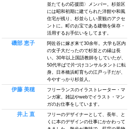
並たてもの応援団〉メンバー。杉並区
には昭和初期に建てられた洋館や和風
住宅が残り、杉並らしい景観のアクセ
ントに。町のお宝である建物を保存・
活用するお手伝いをしてます。
磯部 恵子
阿佐谷に嫁ぎ来て30余年。大学も区内
の女子大だったので杉並との縁は長
い。30年以上国語教師をしていたが、
50代半ばで片づけコンサルタントに転
身。日本橋浜町育ちの江戸っ子だが、
今やすっかり杉並人。
伊藤 美穂
フリーランスのイラストレーター・マ
ンガ家。雑誌やwebでイラスト・マン
ガのお仕事をしています。
井上 直
フリーのデザイナーとして、長年、と
くに本のデザインの仕事にかかわって
きました。散歩が趣味で、荻窪の風物