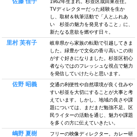
佐藤 佳子
1962年生まれ。杉並区成田東在住。
TVディレクターだった経験を生か
し、取材＆執筆活動で「人とふれあ
い 杉並の魅力を発見すること」に、
新たなる意欲を燃やす日々。
里村 芙有子
岐阜県から家族の転勤で引越してきま
した。緑豊かで文化の香り高いこの街
がすぐ好きになりました。杉並区初心
者ならではのフレッシュな視点で魅力
を発信していけたらと思います。
佐野 昭義
交通の利便性や自然環境が良く住みや
すい杉並を大切にすることが大事と考
えています。しかし、地域の良さや課
題については、まだまだ勉強不足。区
民ライターの活動を通じ、魅力や課題
を多くの方に伝えていきたい。
嶋野 夏樹
フリーの映像ディレクター。カレー研