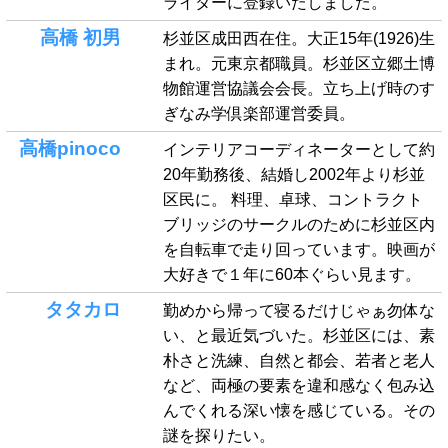
ライターに登録いたしました。
高橋 初男
杉並区成田西在住。大正15年(1926)生
まれ。元東京都職員。杉並区立郷土博
物館運営協議会会長。立ち上げ時のす
ぎなみ学倶楽部運営委員。
高橋pinoco
インテリアコーディネーターとして約
20年勤務後、結婚し2002年より杉並
区民に。 料理、卓球、コントラクト
ブリッジのサークルのために杉並区内
を自転車で走り回っています。映画が
大好きで１年に60本ぐらい見ます。
タタカロ
勤めから帰って寝るだけじゃぁ勿体な
い、と最近気づいた。杉並区には、素
朴さと洗練、自然と都会、若者と老人
など、両極の要素を違和感なく包み込
んでくれる深い懐を感じている。その
謎を探りたい。