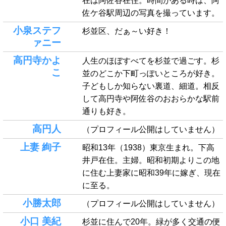
在は阿佐谷在住。時間がある時は、阿
佐ケ谷駅周辺の写真を撮っています。
小泉ステフ
杉並区、だぁ～い好き！
ァニー
高円寺かよ
人生のほぼすべてを杉並で過ごす。杉
こ
並のどこか下町っぽいところが好き。
子どもしか知らない裏道、細道。相反
して高円寺や阿佐谷のおおらかな駅前
通りも好き。
高円人
（プロフィール公開はしていません）
上妻 絢子
昭和13年（1938）東京生まれ。下高
井戸在住。主婦。昭和初期よりこの地
に住む上妻家に昭和39年に嫁ぎ、現在
に至る。
小勝太郎
（プロフィール公開はしていません）
小口 美紀
杉並に住んで20年。緑が多く交通の便