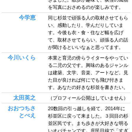
を写真におさめるのが楽しみです。
今学恵
同じ杉並で頑張る人の取材させてもら
い、感動したり、学んだりしていま
す。今後も衣・食・住など幅を広げ
て、取材させてもらい、頑張る人の話
が聞けるといいなぁと思ってます。
今川いくら
本業と育児の傍らライターをやってい
る二児の父です。興味のあるジャンル
は建築、文学、音楽、アートなど。見
た目が良ければ何にでも飛び付きま
す。あなたの好きな杉並を書きたい。
太田英之
（プロフィール公開はしていません）
おおつちさ
20数回の引っ越しを経て、2014年に
とべえ
杉並区に戻って来ました。３回目の杉
並区民です。まち歩きが大好きな明る
いオバチャンです。庶民目線で「すぎ