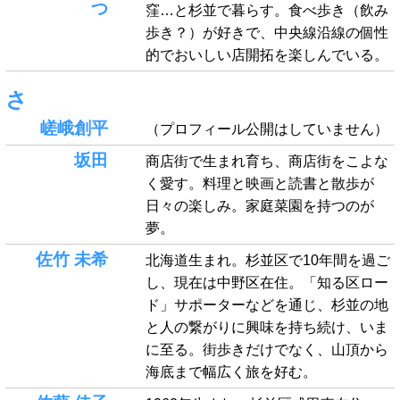
つ
窪…と杉並で暮らす。食べ歩き（飲み
歩き？）が好きで、中央線沿線の個性
的でおいしい店開拓を楽しんでいる。
さ
嵯峨創平
（プロフィール公開はしていません）
坂田
商店街で生まれ育ち、商店街をこよな
く愛す。料理と映画と読書と散歩が
日々の楽しみ。家庭菜園を持つのが
夢。
佐竹 未希
北海道生まれ。杉並区で10年間を過ご
し、現在は中野区在住。「知る区ロー
ド」サポーターなどを通じ、杉並の地
と人の繋がりに興味を持ち続け、いま
に至る。街歩きだけでなく、山頂から
海底まで幅広く旅を好む。