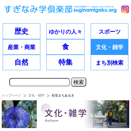
歴史
ゆかりの
人々
スポーツ
食
産業・
商業
文化・
雑学
自然
特集
まち別
検索
トップページ
文化・雑学
杉並まちあるき