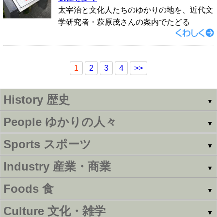
太宰治と文化人たちのゆかりの地を、近代文
学研究者・萩原茂さんの案内でたどる
1
2
3
4
>>
History
歴史
▼
People
ゆかりの人々
▼
Sports
スポーツ
▼
Industry
産業・商業
▼
Foods
食
▼
Culture
文化・雑学
▼