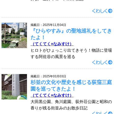
掲載日：2025年11月04日
『ひらやすみ』の聖地巡礼をしてき
たよ！
（てくてく×なみすけ）
ヒロトがひょっこり出てきそう！物語に登場
する阿佐谷の風景を巡る
掲載日：2025年03月03日
杉並の文化や歴史を感じる荻窪三庭
園を巡ってきたよ！
（てくてく×なみすけ）
大田黒公園、角川庭園、荻外荘公園と昭和の
香りが残る街並みのお散歩日記