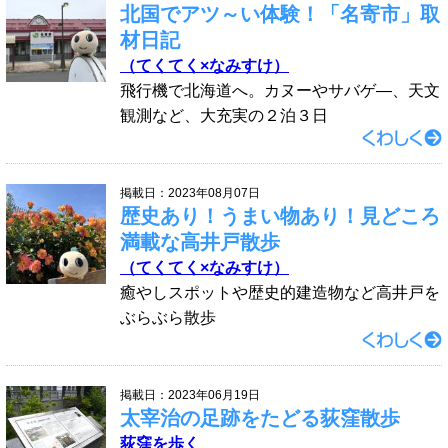
北国でアツ～い体験！「名寄市」取
材日記
（てくてく×なみすけ）
飛行機で北海道へ。カヌーやサバゲ―、天文
観測など、大充実の２泊３日
掲載日：2023年08月07日
歴史あり！うまい物あり！見どころ
満載な高井戸散歩
（てくてく×なみすけ）
癒やしスポットや歴史的建造物など高井戸を
ぶらぶら散歩
掲載日：2023年06月19日
太宰治の足跡をたどる荻窪散歩
荻窪を歩く