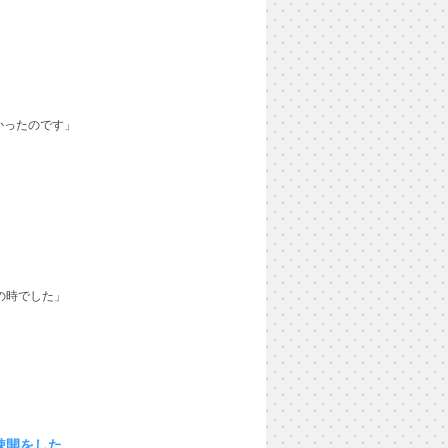
かったのです」
の時でした」
疎開をした