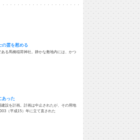
士の霊を慰める
である馬橋稲荷神社。静かな敷地内には、かつ
にあった
場建設を計画。計画は中止されたが、その用地
03（平成15）年に立て直された