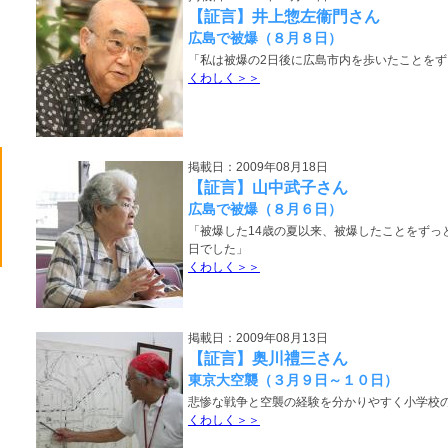
【証言】井上惣左衞門さん
広島で被爆（８月８日）
「私は被爆の2日後に広島市内を歩いたことを
くわしく＞＞
掲載日：2009年08月18日
【証言】山中武子さん
広島で被爆（８月６日）
「被爆した14歳の夏以来、被爆したことをずっ
日でした」
くわしく＞＞
掲載日：2009年08月13日
【証言】奥川禮三さん
東京大空襲（３月９日～１０日）
悲惨な戦争と空襲の経験を分かりやすく小学校
くわしく＞＞