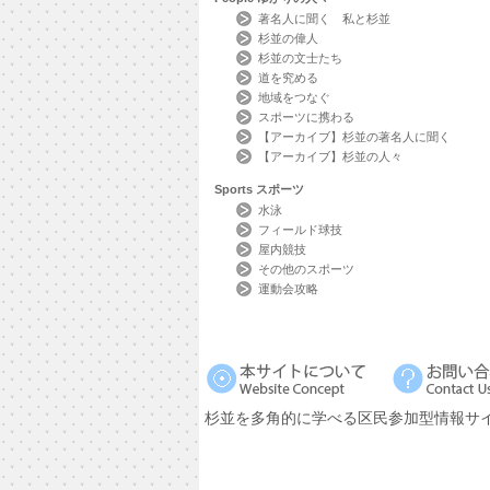
著名人に聞く 私と杉並
杉並の偉人
杉並の文士たち
道を究める
地域をつなぐ
スポーツに携わる
【アーカイブ】杉並の著名人に聞く
【アーカイブ】杉並の人々
Sports
スポーツ
水泳
フィールド球技
屋内競技
その他のスポーツ
運動会攻略
杉並を多角的に学べる区民参加型情報サ