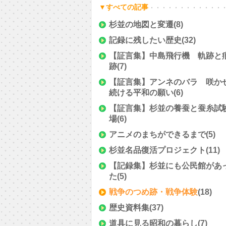
▼すべての記事
杉並の地図と変遷
(8)
記録に残したい歴史
(32)
【証言集】中島飛行機 軌跡と
跡
(7)
【証言集】アンネのバラ 咲か
続ける平和の願い
(6)
【証言集】杉並の養蚕と蚕糸試
場
(6)
アニメのまちができるまで
(5)
杉並名品復活プロジェクト
(11)
【記録集】杉並にも公民館があ
た
(5)
戦争のつめ跡・戦争体験
(18)
歴史資料集
(37)
道具に見る昭和の暮らし
(7)