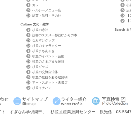
カレー
杉
ヘルシーメニュー店
広
総菜・飲料・その他
【
【
Culture
文化・雑学
Search
ま
杉並の寺社
読書のススメ―杉並ゆかりの本
なみすけグッズ
杉並のキャラクター
杉並まちあるき
杉並のイベント・芸能
杉並のさまざまな施設
杉並グッズ
杉並の交流自治体
杉並の景観を彩る建築物
アートスポット・古書店
杉並イチバン
イト
「すぎなみ学倶楽部」
杉並区産業振興センター 観光係 03-5347