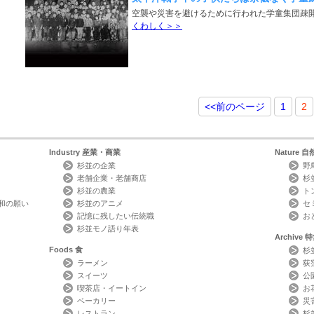
空襲や災害を避けるために行われた学童集団疎
くわしく＞＞
<<
前のページ
1
2
Industry
産業・商業
Nature
自
杉並の企業
野
老舗企業・老舗商店
杉
杉並の農業
ト
和の願い
杉並のアニメ
セ
記憶に残したい伝統職
お
杉並モノ語り年表
Archive
特
Foods
食
杉
ラーメン
荻
スイーツ
公
喫茶店・イートイン
お
ベーカリー
災
レストラン
杉