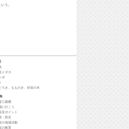
という。
然
鳥
並メダカ
ンボ
ミ
どろき、もものき、杉並の木
集
窪三庭園
園に行こう
花見ポイント
害・防災
並の地域活動
並の教育