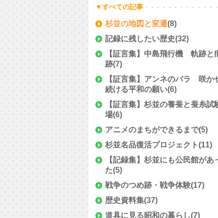
▼すべての記事
杉並の地図と変遷
(8)
記録に残したい歴史
(32)
【証言集】中島飛行機 軌跡と
跡
(7)
【証言集】アンネのバラ 咲か
続ける平和の願い
(6)
【証言集】杉並の養蚕と蚕糸試
場
(6)
アニメのまちができるまで
(5)
杉並名品復活プロジェクト
(11)
【記録集】杉並にも公民館があ
た
(5)
戦争のつめ跡・戦争体験
(17)
歴史資料集
(37)
道具に見る昭和の暮らし
(7)