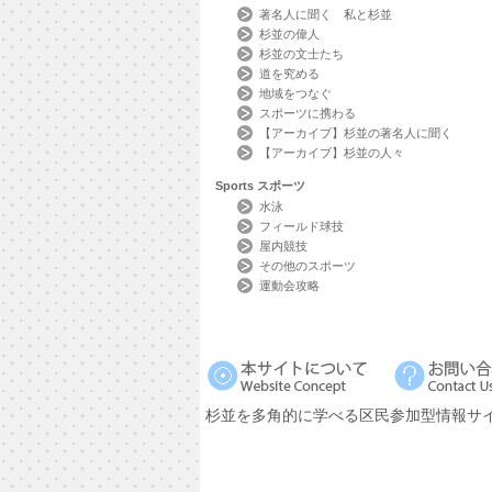
著名人に聞く 私と杉並
杉並の偉人
杉並の文士たち
道を究める
地域をつなぐ
スポーツに携わる
【アーカイブ】杉並の著名人に聞く
【アーカイブ】杉並の人々
Sports
スポーツ
水泳
フィールド球技
屋内競技
その他のスポーツ
運動会攻略
杉並を多角的に学べる区民参加型情報サ