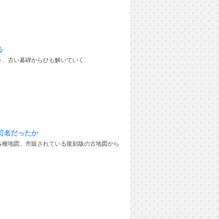
る
を、古い墓碑からひも解いていく
町名だったか
各種地図、市販されている復刻版の古地図から