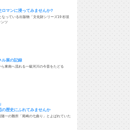
ら
史ロマンに浸ってみませんか?
となっている出版物「文化財シリーズ19 杉並
テンツ
ネル展の記録
から東南へ流れる一級河川の今昔をたどる
」
辺の歴史にふれてみませんか
道随一の難所「尾崎の七曲り」とよばれていた