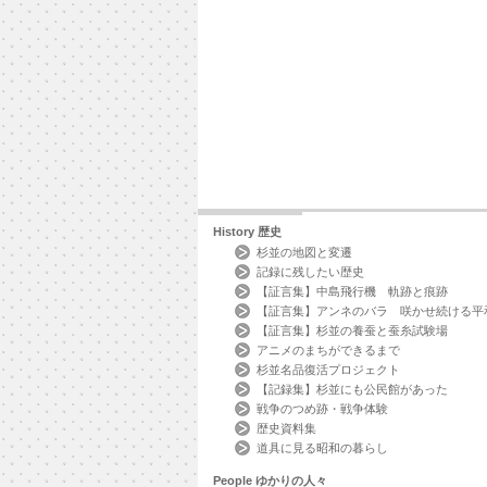
History
歴史
杉並の地図と変遷
記録に残したい歴史
【証言集】中島飛行機 軌跡と痕跡
【証言集】アンネのバラ 咲かせ続ける平
【証言集】杉並の養蚕と蚕糸試験場
アニメのまちができるまで
杉並名品復活プロジェクト
【記録集】杉並にも公民館があった
戦争のつめ跡・戦争体験
歴史資料集
道具に見る昭和の暮らし
People
ゆかりの人々