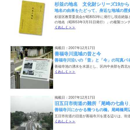
杉並の地名 文化財シリーズ19か
地名の由来をたどって、身近な地域の歴
杉並区教育委員会が昭和53年に発行し現在絶版
の地名（昭和53年3月31日発行）」の複製コン
くわしく＞＞
掲載日：2007年12月17日
善福寺川流域の昔と今
善福寺川沿いの「昔」と「今」の写真パ
善福寺池の湧水を水源とし、区内中央部を西北
くわしく＞＞
掲載日：2007年12月17日
旧五日市街道の難所「尾崎の七曲り
善福寺川にかかる幾つもの橋。尾崎橋周
五日市街道の旧道が善福寺川を渡る辺りは、街
くわしく＞＞