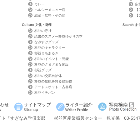
カレー
広
ヘルシーメニュー店
【
総菜・飲料・その他
【
Culture
文化・雑学
Search
ま
杉並の寺社
読書のススメ―杉並ゆかりの本
なみすけグッズ
杉並のキャラクター
杉並まちあるき
杉並のイベント・芸能
杉並のさまざまな施設
杉並グッズ
杉並の交流自治体
杉並の景観を彩る建築物
アートスポット・古書店
杉並イチバン
イト
「すぎなみ学倶楽部」
杉並区産業振興センター 観光係 03-5347