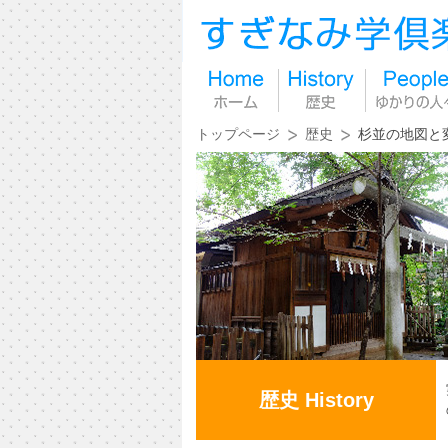
トップページ
歴史
杉並の地図と
歴史 History