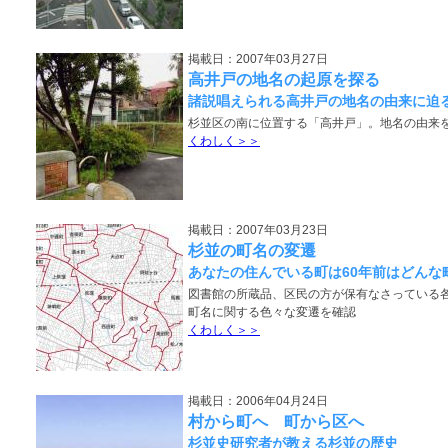
掲載日：2007年03月27日
高井戸の地名の起原を探る
諸説唱えられる高井戸の地名の由来に迫
杉並区の南に位置する「高井戸」。地名の由来
くわしく＞＞
掲載日：2007年03月23日
杉並の町名の変遷
あなたの住んでいる町は60年前はどんな
図書館の所蔵品、区民の方が保有なさっている
町名に関する色々な変遷を確認
くわしく＞＞
掲載日：2006年04月24日
村から町へ 町から区へ
杉並史研究者が教える杉並の歴史