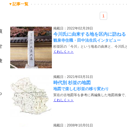
▼記事一覧
1
掲載日：2022年02月28日
痕
今川氏に由来する地を区内に訪ねる
観泉寺住職・田中法生氏インタビュー
せ
杉並区の「今川」という地名の由来と、今川氏
くわしく＞＞
験
掲載日：2021年03月31日
時代別 杉並の地図
地図で楽しむ杉並の移り変わり
っ
実在の古地図等を参考に再編集した地図画像で
くわしく＞＞
掲載日：2008年10月01日