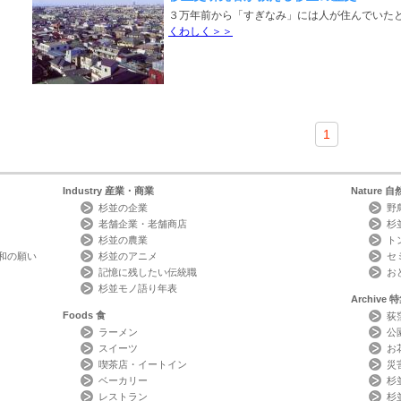
３万年前から「すぎなみ」には人が住んでいた
くわしく＞＞
1
Industry
産業・商業
Nature
自
杉並の企業
野
老舗企業・老舗商店
杉
杉並の農業
ト
和の願い
杉並のアニメ
セ
記憶に残したい伝統職
お
杉並モノ語り年表
Archive
特
Foods
食
荻
ラーメン
公
スイーツ
お
喫茶店・イートイン
災
ベーカリー
杉
レストラン
杉