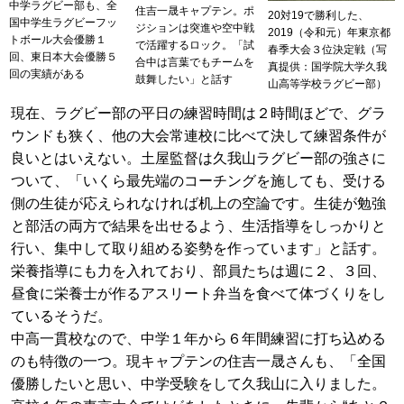
中学ラグビー部も、全
住吉一晟キャプテン。ポ
20対19で勝利した、
国中学生ラグビーフッ
ジションは突進や空中戦
2019（令和元）年東京都
トボール大会優勝１
で活躍するロック。「試
春季大会３位決定戦（写
回、東日本大会優勝５
合中は言葉でもチームを
真提供：国学院大学久我
回の実績がある
鼓舞したい」と話す
山高等学校ラグビー部）
現在、ラグビー部の平日の練習時間は２時間ほどで、グラ
ウンドも狭く、他の大会常連校に比べて決して練習条件が
良いとはいえない。土屋監督は久我山ラグビー部の強さに
ついて、「いくら最先端のコーチングを施しても、受ける
側の生徒が応えられなければ机上の空論です。生徒が勉強
と部活の両方で結果を出せるよう、生活指導をしっかりと
行い、集中して取り組める姿勢を作っています」と話す。
栄養指導にも力を入れており、部員たちは週に２、３回、
昼食に栄養士が作るアスリート弁当を食べて体づくりをし
ているそうだ。
中高一貫校なので、中学１年から６年間練習に打ち込める
のも特徴の一つ。現キャプテンの住吉一晟さんも、「全国
優勝したいと思い、中学受験をして久我山に入りました。