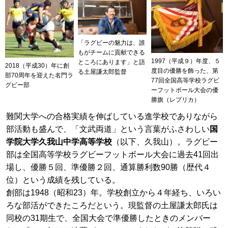
「ラグビーの魅力は、誰
もがチームに貢献できる
1997（平成９）年度、５
ところにあります」と語
2018（平成30）年に創
度目の優勝を飾った、第
る土屋謙太郎監督
部70周年を迎えた名門ラ
77回全国高等学校ラグビ
グビー部
ーフットボール大会の優
勝旗（レプリカ）
難関大学への合格実績を伸ばしている進学校でありながら
部活動も盛んで、「文武両道」という言葉がふさわしい
国
学院大学久我山中学高等学校
（以下、久我山）。ラグビー
部は全国高等学校ラグビーフットボール大会に過去41回出
場し、優勝５回、準優勝２回、通算勝利数90勝（歴代４
位）という成績を残している。
創部は1948（昭和23）年。学校創立から４年経ち、いろい
ろな部活ができたころだという。現監督の土屋謙太郎氏は
同校の31期生で、全国大会で準優勝したときのメンバー