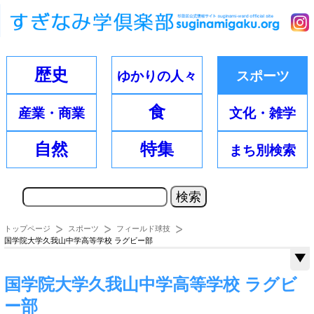
歴史
ゆかりの
人々
スポーツ
食
産業・
商業
文化・
雑学
自然
特集
まち別
検索
トップページ
スポーツ
フィールド球技
国学院大学久我山中学高等学校 ラグビー部
国学院大学久我山中学高等学校 ラグビ
ー部