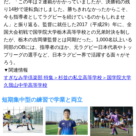
だ。「この年は２連覇がかかっていましたが、決勝戦の残
り14秒で逆転負けしました。勝ちきれなかったからこそ、
今も指導者としてラグビーを続けているのかもしれませ
ん」と振り返る。監督に就任した2017（平成29）年に、全
国大会初戦で国学院大学栃木高等学校との兄弟対決を制し
たが、栃木の吉岡肇監督とは同期だった。1,000名以上いる
同部のOBには、指導者のほか、元ラグビー日本代表やトッ
プリーグの選手など、日本ラグビー界で活躍する面々がそ
ろう。
▼関連情報
すぎなみ学倶楽部 特集＞杉並の私立高等学校＞国学院大学
久我山中学高等学校
短期集中型の練習で学業と両立