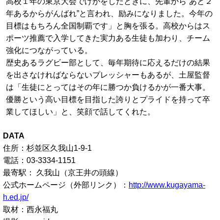
高校１年の東京大会でけがをしたときに、先輩から“あと２
年あるからがんばれ”と言われ、励みになりました。今年の
目標はもちろん全国制覇です」と胸を張る。高校からはス
ポーツ推薦で入学してきた実力ある生徒も加わり、チーム
強化につながっている。
歴史あるラグビー部として、毎年期待に応えるだけの結果
を出さなければならないプレッシャーもあるが、土屋監督
は「生徒にとってはその年に勝つか負けるかが一番大事。
優勝という高い目標を目指した誇りとプライドを持って卒
業してほしい」と、笑顔で話してくれた。
DATA
住所：杉並区久我山1-9-1
電話：03-3334-1151
最寄駅： 久我山（京王井の頭線）
公式ホームページ（外部リンク）：
http://www.kugayama-
h.ed.jp/
取材：西永福丸