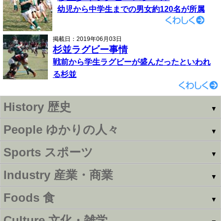
幼児から中学生までの男女約120名が所属
掲載日：2019年06月03日
杉並ラグビー事情
戦前から学生ラグビーが盛んだったといわれ
る杉並
History
歴史
▼
People
ゆかりの人々
▼
Sports
スポーツ
▼
Industry
産業・商業
▼
Foods
食
▼
Culture
文化・雑学