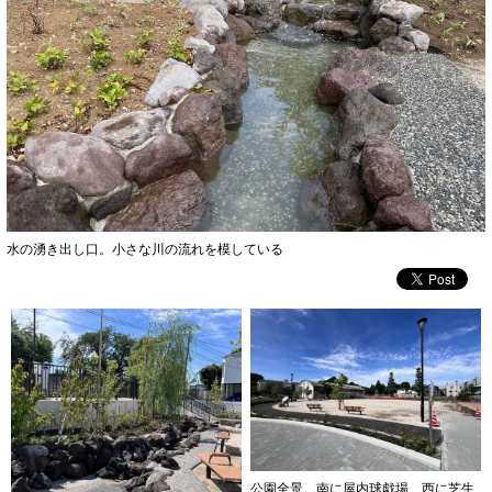
水の湧き出し口。小さな川の流れを模している
公園全景。南に屋内球戯場、西に芝生