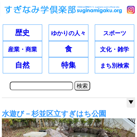
歴史
ゆかりの
人々
スポーツ
食
産業・
商業
文化・
雑学
自然
特集
まち別
検索
水遊び－杉並区立すぎはち公園