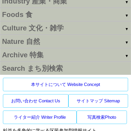
Industry
産業・商業
▼
Foods
食
▼
Culture
文化・雑学
▼
Nature
自然
▼
Archive
特集
▼
Search
まち別検索
本サイトについて Website Concept
お問い合わせ Contact Us
サイトマップ Sitemap
ライター紹介 Writer Profile
写真検索Photo
杉並を多角的に学べる区民参加型情報サイト