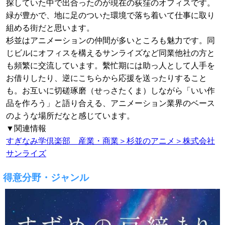
探していた中で出合ったのが現在の荻窪のオフィスです。
緑が豊かで、地に足のついた環境で落ち着いて仕事に取り
組める街だと思います。
杉並はアニメーションの仲間が多いところも魅力です。同
じビルにオフィスを構えるサンライズなど同業他社の方と
も頻繁に交流しています。繫忙期には助っ人として人手を
お借りしたり、逆にこちらから応援を送ったりすること
も。お互いに切磋琢磨（せっさたくま）しながら「いい作
品を作ろう」と語り合える、アニメーション業界のベース
のような場所だなと感じています。
▼関連情報
すぎなみ学倶楽部 産業・商業＞杉並のアニメ＞株式会社
サンライズ
得意分野・ジャンル