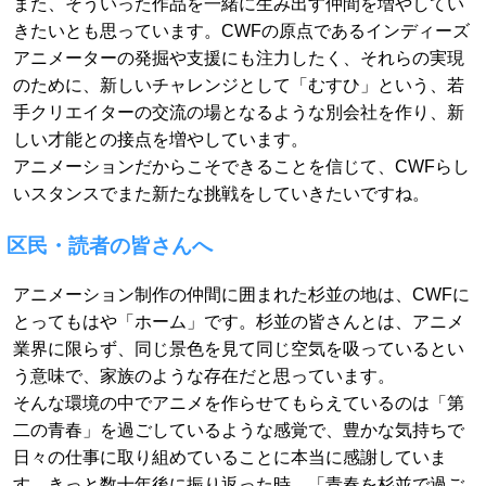
また、そういった作品を一緒に生み出す仲間を増やしてい
きたいとも思っています。CWFの原点であるインディーズ
アニメーターの発掘や支援にも注力したく、それらの実現
のために、新しいチャレンジとして「むすひ」という、若
手クリエイターの交流の場となるような別会社を作り、新
しい才能との接点を増やしています。
アニメーションだからこそできることを信じて、CWFらし
いスタンスでまた新たな挑戦をしていきたいですね。
区民・読者の皆さんへ
アニメーション制作の仲間に囲まれた杉並の地は、CWFに
とってもはや「ホーム」です。杉並の皆さんとは、アニメ
業界に限らず、同じ景色を見て同じ空気を吸っているとい
う意味で、家族のような存在だと思っています。
そんな環境の中でアニメを作らせてもらえているのは「第
二の青春」を過ごしているような感覚で、豊かな気持ちで
日々の仕事に取り組めていることに本当に感謝していま
す。きっと数十年後に振り返った時、「青春を杉並で過ご