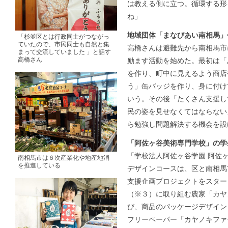
は教える側に立つ。循環する形
ね」
地域団体「まなびあい南相馬」
「杉並区とは行政同士がつながっ
ていたので、市民同士も自然と集
高橋さんは避難先から南相馬市
まって交流していました 」と話す
高橋さん
励ます活動を始めた。最初は「
を作り、町中に見えるよう商店
う」缶バッジを作り、身に付け
いう。その後「たくさん支援し
民の姿を見せなくてはならない
ら勉強し問題解決する機会を設
「阿佐ヶ谷美術専門学校」の学
「学校法人阿佐ヶ谷学園 阿佐
南相馬市は６次産業化や地産地消
を推進している
デザインコースは、区と南相馬市
支援企画プロジェクトをスター
（※３）に取り組む農家「カヤ
び、商品のパッケージデザイン
フリーペーパー「カヤノキファ