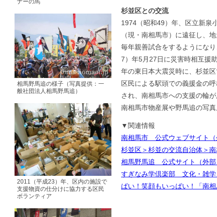
ナーの馬
杉並区との交流
1974（昭和49）年、区立新
（現・南相馬市）に遠征し、地
毎年親善試合をするようになり、
7）年5月27日に災害時相互援助
年の東日本大震災時に、杉並区
区民による駅頭での義援金の呼
相馬野馬追の様子（写真提供：一
般社団法人相馬野馬追）
され、南相馬市への支援の輪が
南相馬市物産展や野馬追の写真
▼関連情報
南相馬市 公式ウェブサイト（
杉並区＞杉並の交流自治体＞南
相馬野馬追 公式サイト（外部
すぎなみ学倶楽部 文化・雑学＞
2011（平成23）年、区内の施設で
ぱい！笑顔もいっぱい！「南相
支援物資の仕分けに協力する区民
ボランティア