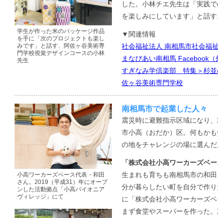
した。小林チエ先生は「実践で
を楽しみにしています」と話す
学生が作った米のパッケージ作品
▼関連情報
を手に「次のプロジェクトも楽し
みです」と話す、阿佐ヶ谷美術専
社会福祉法人 南相馬市社会福
門学校視覚デザインコースの小林
まなびあい南相馬 Facebook
先生
すぎなみ学倶楽部 特集＞杉並
佐ヶ谷美術専門学校
南相馬市で起業した人々
震災時に避難指示区域になり、2
市小高（おだか）区。何もかも
の地をチャレンジの場に選んだ
「株式会社小高ワーカーズベー
生まれも育ちも南相馬市の和田
小高ワーカーズベース代表・和田
さん。2019（平成31）年にオープ
分が暮らしたい町を自分で作りた
ンした活動拠点「小高パイオニア
ヴィレッジ」にて
に「株式会社小高ワーカーズベ
まず食堂やスーパーを作った。次