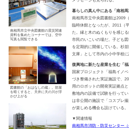
メッセージも見られる。
暮らしの真ん中にある「南相馬
南相馬市立中央図書館は2009
臨時休館となったが、2011（
南相馬市立中央図書館の震災関連
た。縁と木のぬくもりを感じる
資料を集めたコーナーでは、空中
写真も閲覧できる
市民のいこいの場だ。子ども図
を定期的に開催している。杉並
文庫」として市内の小中学校に
復興地に新たな産業を生む「福
国家プロジェクト「福島イノベ
づき整備された実証施設で、20
用のロボットの開発実証拠点と
図書館の「おはなしの蔵」。部屋
を暗くすると、天井に天の川が浮
敷地内の設備で試験を行ってい
かび上がる
は非公開の施設で「コスプレ撮
が楽しめる機会も設けている。
▼関連情報
南相馬市消防・防災センター（