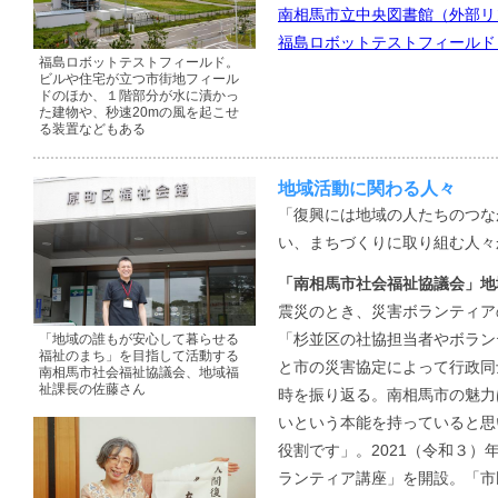
南相馬市立中央図書館（外部リ
福島ロボットテストフィールド
福島ロボットテストフィールド。
ビルや住宅が立つ市街地フィール
ドのほか、１階部分が水に漬かっ
た建物や、秒速20mの風を起こせ
る装置などもある
地域活動に関わる人々
「復興には地域の人たちのつな
い、まちづくりに取り組む人々
「南相馬市社会福祉協議会」地
震災のとき、災害ボランティア
「杉並区の社協担当者やボラン
「地域の誰もが安心して暮らせる
福祉のまち」を目指して活動する
と市の災害協定によって行政同
南相馬市社会福祉協議会、地域福
祉課長の佐藤さん
時を振り返る。南相馬市の魅力
いという本能を持っていると思
役割です」。2021（令和３
ランティア講座」を開設。「市