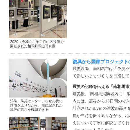
2020（令和２）年７月に区役所で
開催された相馬野馬追写真展
復興から国家プロジェクト
震災以降、南相馬市は「予測不
で新しいまちづくりを目指して
震災の記録を伝える「南相馬市
震災後、 南相馬消防署内に「
内には、震災から15日間ので
消防・防災センター。らせん状の
階段を上りながら、柱に記された
計測された9.3ｍの津波の高
津波の高さを確認できる
員が当時を振り返りながら、地
えについて丁寧に解説してくれ