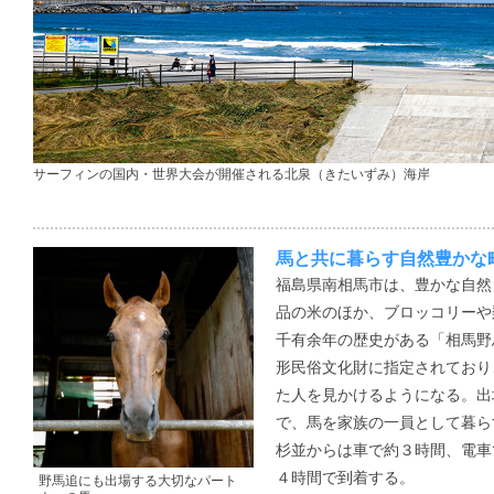
サーフィンの国内・世界大会が開催される北泉（きたいずみ）海岸
馬と共に暮らす自然豊かな
福島県南相馬市は、豊かな自然
品の米のほか、ブロッコリーや
千有余年の歴史がある「相馬野
形民俗文化財に指定されており
た人を見かけるようになる。出
で、馬を家族の一員として暮ら
杉並からは車で約３時間、電車
４時間で到着する。
野馬追にも出場する大切なパート