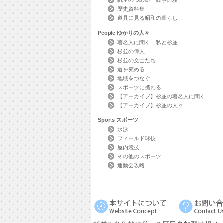
戦争のつめ跡・戦争体験
歴史資料集
道具に見る昭和の暮らし
People
ゆかりの人々
著名人に聞く 私と杉並
杉並の偉人
杉並の文士たち
道を究める
地域をつなぐ
スポーツに携わる
【アーカイブ】杉並の著名人に聞く
【アーカイブ】杉並の人々
Sports
スポーツ
水泳
フィールド球技
屋内競技
その他のスポーツ
運動会攻略