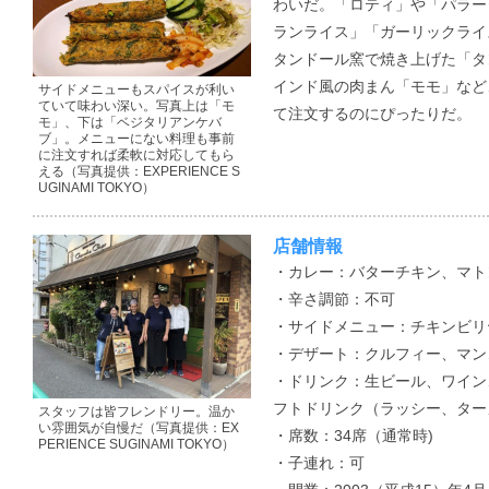
わいだ。「ロティ」や「パラー
ランライス」「ガーリックライ
タンドール窯で焼き上げた「タ
インド風の肉まん「モモ」など
サイドメニューもスパイスが利い
ていて味わい深い。写真上は「モ
て注文するのにぴったりだ。
モ」、下は「ベジタリアンケバ
ブ」。メニューにない料理も事前
に注文すれば柔軟に対応してもら
える（写真提供：EXPERIENCE S
UGINAMI TOKYO）
店舗情報
・カレー：バターチキン、マト
・辛さ調節：不可
・サイドメニュー：チキンビリ
・デザート：クルフィー、マン
・ドリンク：生ビール、ワイン
フトドリンク（ラッシー、ター
スタッフは皆フレンドリー。温か
い雰囲気が自慢だ（写真提供：EX
・席数：34席（通常時)
PERIENCE SUGINAMI TOKYO）
・子連れ：可