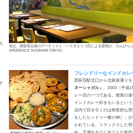
の
地元、西荻窪出身のアーティスト・ハラダエリコ氏による壁画が、のんびりと
XPERIENCE SUGINAMI TOKYO）
フレンドリーなインドカレ
西荻窪駅北口から北銀座通りを
グ
ネーシャガル」
。2003（平
レー店の一つである。散策の途
インドカレー好きもいるという
店内で目を引くのは牧歌的な壁
をしたヒンドゥー教の神）」が
カ
かれている。リラックスした明
め、子連れをはじめどんな年代