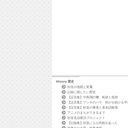
History
歴史
杉並の地図と変遷
記録に残したい歴史
【証言集】中島飛行機 軌跡と痕跡
【証言集】アンネのバラ 咲かせ続ける平
【証言集】杉並の養蚕と蚕糸試験場
アニメのまちができるまで
杉並名品復活プロジェクト
【記録集】杉並にも公民館があった