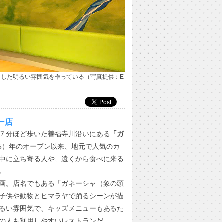
した明るい雰囲気を作っている（写真提供：E
ー店
７分ほど歩いた善福寺川沿いにある
「ガ
成15）年のオープン以来、地元で人気のカ
中に立ち寄る人や、遠くから食べに来る
。
画。店名でもある「ガネーシャ（象の頭
子供や動物とヒマラヤで踊るシーンが描
るい雰囲気で、キッズメニューもあるた
の人も利用しやすいレストランだ。