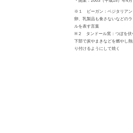
・開業：2003（平成15）年4月
※１ ビーガン：ベジタリアン
卵、乳製品も食さないなどのラ
ルを表す言葉
※２ タンドール窯：つぼを伏
下部で炭やまきなどを燃やし熱
り付けるようにして焼く