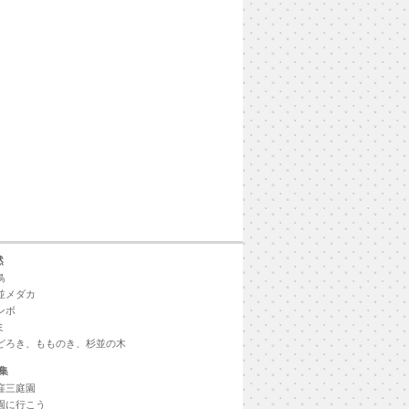
然
鳥
並メダカ
ンボ
ミ
どろき、もものき、杉並の木
集
窪三庭園
園に行こう