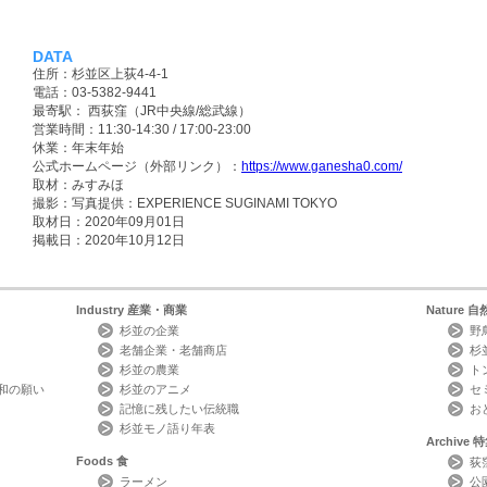
DATA
住所：杉並区上荻4-4-1
電話：03-5382-9441
最寄駅： 西荻窪（JR中央線/総武線）
営業時間：11:30-14:30 / 17:00-23:00
休業：年末年始
公式ホームページ（外部リンク）：
https://www.ganesha0.com/
取材：みすみほ
撮影：写真提供：EXPERIENCE SUGINAMI TOKYO
取材日：2020年09月01日
掲載日：2020年10月12日
Industry
産業・商業
Nature
自
杉並の企業
野
老舗企業・老舗商店
杉
杉並の農業
ト
和の願い
杉並のアニメ
セ
記憶に残したい伝統職
お
杉並モノ語り年表
Archive
特
Foods
食
荻
ラーメン
公