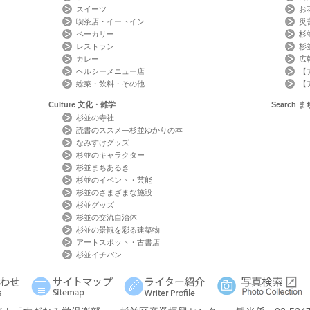
スイーツ
お
喫茶店・イートイン
災
ベーカリー
杉
レストラン
杉
カレー
広
ヘルシーメニュー店
【
総菜・飲料・その他
【
Culture
文化・雑学
Search
ま
杉並の寺社
読書のススメ―杉並ゆかりの本
なみすけグッズ
杉並のキャラクター
杉並まちあるき
杉並のイベント・芸能
杉並のさまざまな施設
杉並グッズ
杉並の交流自治体
杉並の景観を彩る建築物
アートスポット・古書店
杉並イチバン