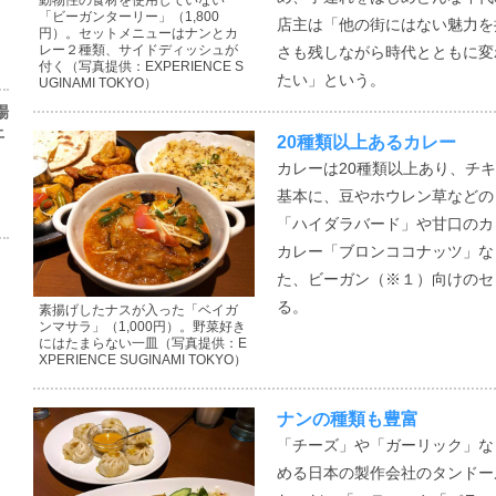
動物性の食材を使用していない
「ビーガンターリー」（1,800
店主は「他の街にはない魅力を
円）。セットメニューはナンとカ
レー２種類、サイドディッシュが
さも残しながら時代とともに変
付く（写真提供：EXPERIENCE S
たい」という。
UGINAMI TOKYO）
場
上
20種類以上あるカレー
カレーは20種類以上あり、チ
基本に、豆やホウレン草などの
「ハイダラバード」や甘口のカ
カレー「ブロンココナッツ」な
た、ビーガン（※１）向けのセ
る。
素揚げしたナスが入った「ベイガ
ンマサラ」（1,000円）。野菜好き
にはたまらない一皿（写真提供：E
XPERIENCE SUGINAMI TOKYO）
ナンの種類も豊富
「チーズ」や「ガーリック」な
める日本の製作会社のタンドー