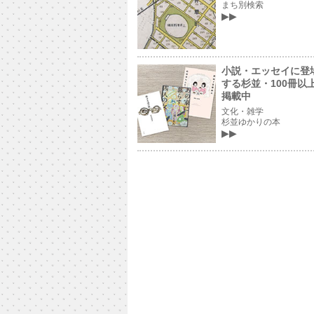
まち別検索
小説・エッセイに登
する杉並・100冊以
掲載中
文化・雑学
杉並ゆかりの本