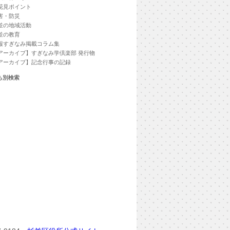
花見ポイント
害・防災
並の地域活動
並の教育
報すぎなみ掲載コラム集
アーカイブ】すぎなみ学倶楽部 発行物
アーカイブ】記念行事の記録
ち別検索