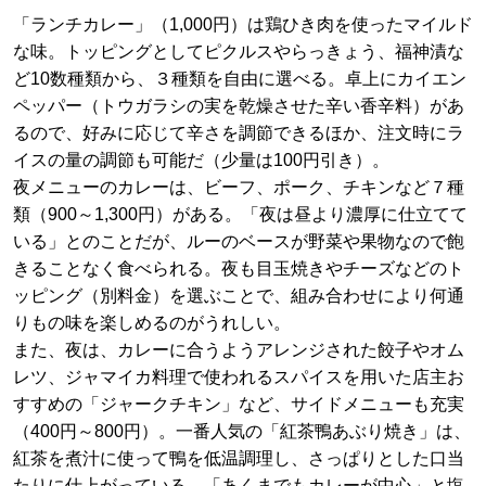
「ランチカレー」（1,000円）は鶏ひき肉を使ったマイルド
な味。トッピングとしてピクルスやらっきょう、福神漬な
ど10数種類から、３種類を自由に選べる。卓上にカイエン
ペッパー（トウガラシの実を乾燥させた辛い香辛料）があ
るので、好みに応じて辛さを調節できるほか、注文時にラ
イスの量の調節も可能だ（少量は100円引き）。
夜メニューのカレーは、ビーフ、ポーク、チキンなど７種
類（900～1,300円）がある。「夜は昼より濃厚に仕立てて
いる」とのことだが、ルーのベースが野菜や果物なので飽
きることなく食べられる。夜も目玉焼きやチーズなどのト
ッピング（別料金）を選ぶことで、組み合わせにより何通
りもの味を楽しめるのがうれしい。
また、夜は、カレーに合うようアレンジされた餃子やオム
レツ、ジャマイカ料理で使われるスパイスを用いた店主お
すすめの「ジャークチキン」など、サイドメニューも充実
（400円～800円）。一番人気の「紅茶鴨あぶり焼き」は、
紅茶を煮汁に使って鴨を低温調理し、さっぱりとした口当
たりに仕上がっている。「あくまでもカレーが中心」と塩