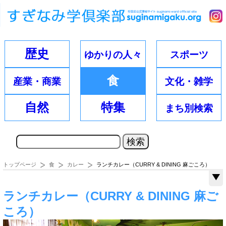
歴史
ゆかりの
人々
スポーツ
食
産業・
商業
文化・
雑学
自然
特集
まち別
検索
トップページ
食
カレー
ランチカレー（CURRY & DINING 麻ごころ）
ランチカレー（CURRY & DINING 麻ご
ころ）