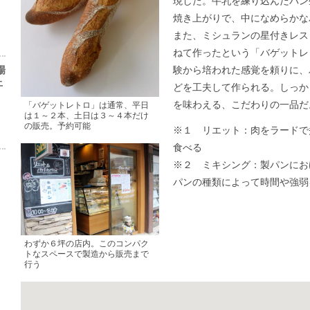
現した。牛乳を練り込んだパン
焼き上がりで、中になめらかな
また、ミシュランの星付きレス
ねて作ったという「バゲットレ
場
験から培われた感覚を頼りに、
上
どを工夫して作られる。しっか
を味わえる、こだわりの一品だ
「バゲットレトロ」は通常、平日
は１～２本、土日は３～４本だけ
の販売。予約可能
※１ リエット：肉をラードで
食べる
※２ ミキシング：製パンにお
パンの種類によって時間や強弱
わずか６坪の店内。このコンパク
トなスペースで製造から販売まで
行う