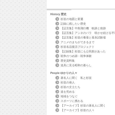
History
歴史
杉並の地図と変遷
記録に残したい歴史
【証言集】中島飛行機 軌跡と痕跡
【証言集】アンネのバラ 咲かせ続ける平
【証言集】杉並の養蚕と蚕糸試験場
アニメのまちができるまで
杉並名品復活プロジェクト
【記録集】杉並にも公民館があった
戦争のつめ跡・戦争体験
歴史資料集
道具に見る昭和の暮らし
People
ゆかりの人々
著名人に聞く 私と杉並
杉並の偉人
杉並の文士たち
道を究める
地域をつなぐ
スポーツに携わる
【アーカイブ】杉並の著名人に聞く
【アーカイブ】杉並の人々