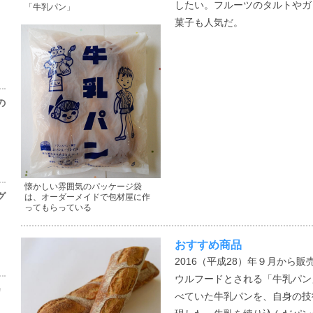
したい。フルーツのタルトやガ
「牛乳パン」
菓子も人気だ。
の
懐かしい雰囲気のパッケージ袋
グ
は、オーダーメイドで包材屋に作
ってもらっている
おすすめ商品
2016（平成28）年９月から
ウルフードとされる「牛乳パン
カ
べていた牛乳パンを、自身の技