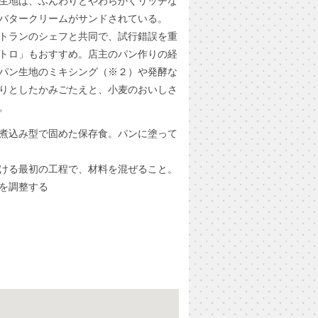
生地は、ふんわりとやわらかくリッチな
バタークリームがサンドされている。
トランのシェフと共同で、試行錯誤を重
トロ」もおすすめ。店主のパン作りの経
パン生地のミキシング（※２）や発酵な
りとしたかみごたえと、小麦のおいしさ
。
煮込み型で固めた保存食。パンに塗って
ける最初の工程で、材料を混ぜること。
を調整する