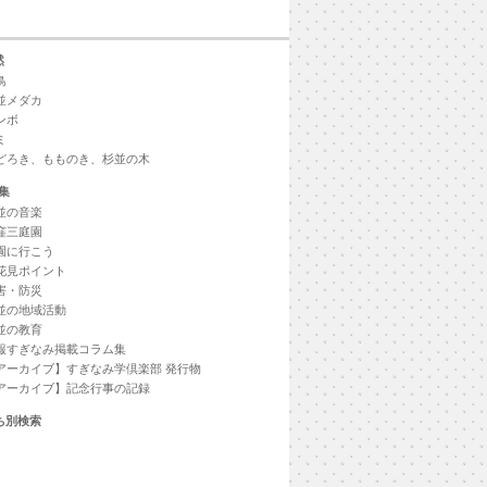
然
鳥
並メダカ
ンボ
ミ
どろき、もものき、杉並の木
集
並の音楽
窪三庭園
園に行こう
花見ポイント
害・防災
並の地域活動
並の教育
報すぎなみ掲載コラム集
アーカイブ】すぎなみ学倶楽部 発行物
アーカイブ】記念行事の記録
ち別検索