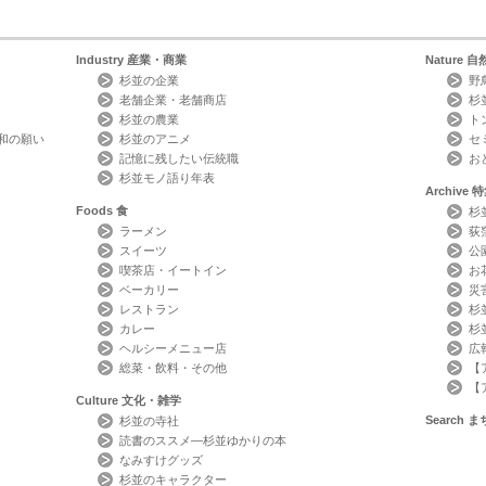
Industry
産業・商業
Nature
自
杉並の企業
野
老舗企業・老舗商店
杉
杉並の農業
ト
和の願い
杉並のアニメ
セ
記憶に残したい伝統職
お
杉並モノ語り年表
Archive
特
Foods
食
杉
ラーメン
荻
スイーツ
公
喫茶店・イートイン
お
ベーカリー
災
レストラン
杉
カレー
杉
ヘルシーメニュー店
広
総菜・飲料・その他
【
【
Culture
文化・雑学
Search
ま
杉並の寺社
読書のススメ―杉並ゆかりの本
なみすけグッズ
杉並のキャラクター