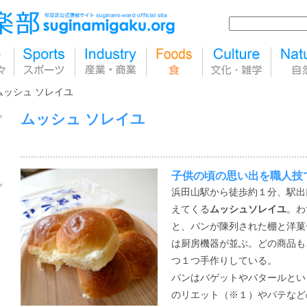
ムッシュ ソレイユ
ムッシュ ソレイユ
子供の頃の思い出を職人技
浜田山駅から徒歩約１分、駅出
えてくる
ムッシュソレイユ
。わ
と、パンが陳列された棚と洋菓
は厨房機器が並ぶ。どの商品も
つ１つ手作りしている。
パンはバゲットやバタールとい
のリエット（※１）やパテなど