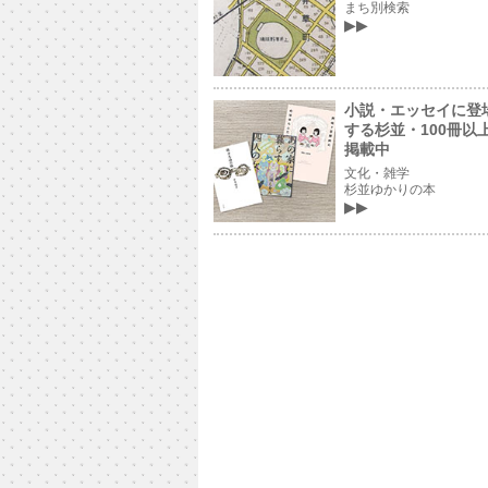
まち別検索
小説・エッセイに登
する杉並・100冊以
掲載中
文化・雑学
杉並ゆかりの本