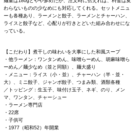
麺量は180gとやや多めだが、注文時に伝えれば、料金は変
わらないものの少なめにも対応してくれる。セットメニュ
ーも各種あり、ラーメンと餃子、ラーメンとチャーハン、
ライスと餃子など、心配りが行きとどいた組み合わせにな
っている。
【こだわり】煮干しの味わいを大事にした和風スープ
・他ラーメン：ワンタンめん、味噌らーめん、胡麻味噌ら
ーめん／麺少なめ（並と同額）、麺大盛り
・メニュー：ライス（小・並）、チャーハン（半・並・
大）、ミニ餃子、ジャンボ餃子、つまみ類、酒類各種
／トッピング：生玉子、味付け玉子、ネギ、のり、メン
マ、ワンタン、チャーシュー
・ラーメン専門店
・22席
・子供可
・1977（昭和52）年開業