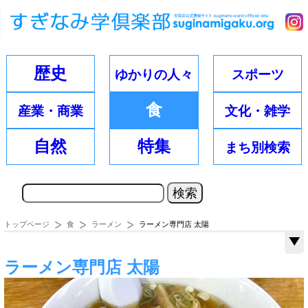
歴史
ゆかりの
人々
スポーツ
食
産業・
商業
文化・
雑学
自然
特集
まち別
検索
トップページ
食
ラーメン
ラーメン専門店 太陽
ラーメン専門店 太陽