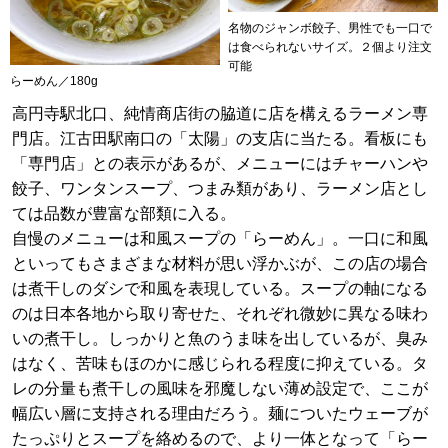
名物のジャンボ餃子、男性でも一口で
は食べられないサイズ。２個より注文
可能
らーめん／180g
高円寺駅北口、純情商店街の脇道に店を構えるラーメン専
門店。江古田駅南口の「太陽」の支店に当たる。看板にも
「専門店」との表示があるが、メニューにはチャーハンや
餃子、ワンタンスープ、つまみ類があり、ラーメン店とし
ては品数が豊富な部類に入る。
自慢のメニューは和風スープの「らーめん」。一口に和風
といってもさまざまな材料が思い浮かぶが、この店の場合
は煮干しのダシで和風を表現している。スープの軸になる
のは日本各地から取り寄せた、それぞれ微妙に異なる味わ
いの煮干し。しっかりと魚のうま味を出しているが、臭み
はなく、苦味もほのかに感じられる程度に抑えている。タ
レの分量も煮干しの風味を邪魔しない薄め設定で、ここが
幅広い層に支持される理由だろう。麺についたウェーブが
たっぷりとスープを絡めるので、より一体となって「らー