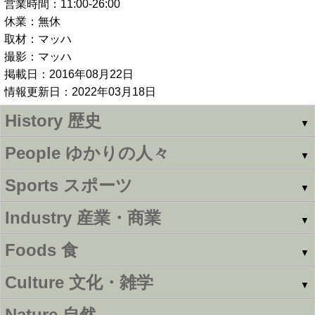
営業時間：11:00-26:00
休業：無休
取材：マッハ
撮影：マッハ
掲載日：2016年08月22日
情報更新日：2022年03月18日
History
歴史
▼
People
ゆかりの人々
▼
Sports
スポーツ
▼
Industry
産業・商業
▼
Foods
食
▼
Culture
文化・雑学
▼
Nature
自然