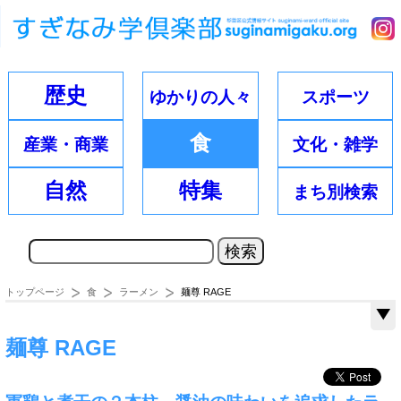
歴史
ゆかりの
人々
スポーツ
食
産業・
商業
文化・
雑学
自然
特集
まち別
検索
トップページ
食
ラーメン
麺尊 RAGE
麺尊 RAGE