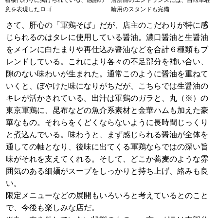
看板代わりに掲げられている、感謝の
店舗前のエントランスには、自転車駐
意を表現したロゴ
輪用のスタンドも完備
さて、肝心の「軍鶏そば」だが、店主のこだわりが特に感
じられるのはタレに使用している醤油。濃口醤油と生醤油
をメインに白たまりや再仕込み醤油などを合計６種類もブ
レンドしている。これにより各々の不足部分を補い合い、
隙のない味わいが生まれた。通常このように醤油を重ねて
いくと、ぼやけた味になりがちだが、こちらでは生醤油の
キレが活かされている。出汁は軍鶏のガラと、丸（※）の
東京軍鶏に、昆布などの魚介系素材と金華ハムも加えた豪
華なもの。それらをくどくならないように長時間じっくり
と煮込んでいる。味わうと、まず感じられる醤油が全体を
通しての軸となり、後味に出てくる軍鶏ならではの深い旨
味がそれを支えてくれる。そして、どこか蕎麦のような雰
囲気のある細麺がスープをしっかりと持ち上げ、絡みも良
い。
限定メニューなどの展開もいろいろと考えているとのこと
で、今後も楽しみな店だ。