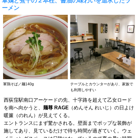
軍鶏と煮干の２本柱、醤油の味わいを追求したラ
ーメン
軍鶏そば／麺140g
テーブルとカウンターがあり、家族で
も利用しやすい
西荻窪駅南口アーケードの先、十字路を超えて乙女ロード
を南へ向かうと、
麺尊 RAGE
（めんそん れいじ）の日よけ
暖簾（のれん）が見えてくる。
エントランスにまず驚かされる。壁面までポップな装飾が
施してあり、見ているだけで待ち時間が過ぎていく。ウェ