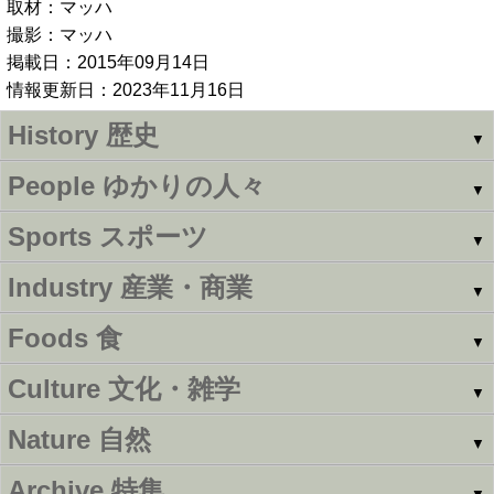
取材：マッハ
撮影：マッハ
掲載日：2015年09月14日
情報更新日：2023年11月16日
History
歴史
▼
People
ゆかりの人々
▼
Sports
スポーツ
▼
Industry
産業・商業
▼
Foods
食
▼
Culture
文化・雑学
▼
Nature
自然
▼
Archive
特集