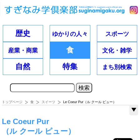
歴史
ゆかりの
人々
スポーツ
食
産業・
商業
文化・
雑学
自然
特集
まち別
検索
トップページ
食
スイーツ
Le Coeur Pur（ル クール ピュー）
Le Coeur Pur
（ル クール ピュー）