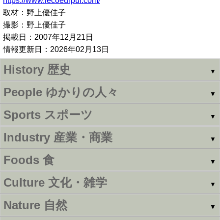
https://www.lecoeurpur.com/
取材：野上優佳子
撮影：野上優佳子
掲載日：2007年12月21日
情報更新日：2026年02月13日
History
歴史
▼
People
ゆかりの人々
▼
Sports
スポーツ
▼
Industry
産業・商業
▼
Foods
食
▼
Culture
文化・雑学
▼
Nature
自然
▼