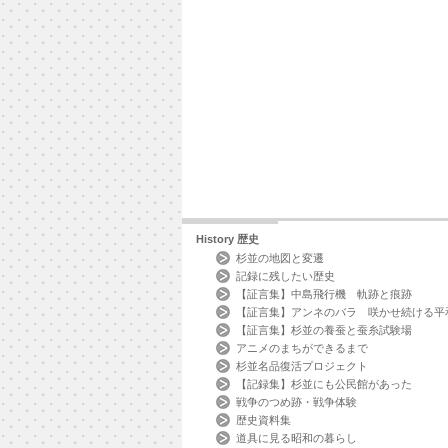
History
歴史
杉並の地図と変遷
記録に残したい歴史
【証言集】中島飛行機 軌跡と痕跡
【証言集】アンネのバラ 咲かせ続ける平
【証言集】杉並の養蚕と蚕糸試験場
アニメのまちができるまで
杉並名品復活プロジェクト
【記録集】杉並にも公民館があった
戦争のつめ跡・戦争体験
歴史資料集
道具に見る昭和の暮らし