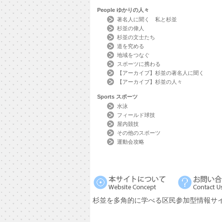
People
ゆかりの人々
著名人に聞く 私と杉並
杉並の偉人
杉並の文士たち
道を究める
地域をつなぐ
スポーツに携わる
【アーカイブ】杉並の著名人に聞く
【アーカイブ】杉並の人々
Sports
スポーツ
水泳
フィールド球技
屋内競技
その他のスポーツ
運動会攻略
杉並を多角的に学べる区民参加型情報サ