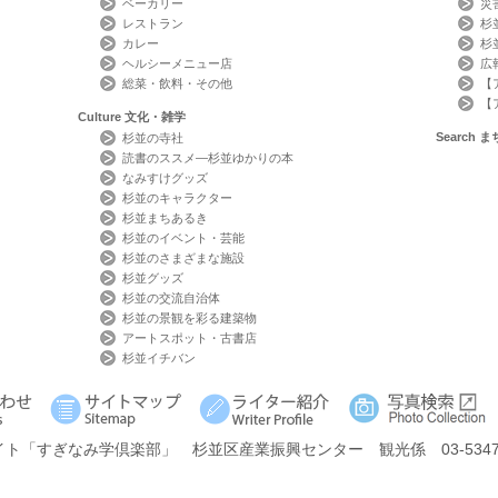
ベーカリー
災
レストラン
杉
カレー
杉
ヘルシーメニュー店
広
総菜・飲料・その他
【
【
Culture
文化・雑学
Search
ま
杉並の寺社
読書のススメ―杉並ゆかりの本
なみすけグッズ
杉並のキャラクター
杉並まちあるき
杉並のイベント・芸能
杉並のさまざまな施設
杉並グッズ
杉並の交流自治体
杉並の景観を彩る建築物
アートスポット・古書店
杉並イチバン
イト
「すぎなみ学倶楽部」
杉並区産業振興センター 観光係 03-5347