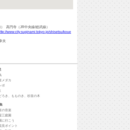
線） 高円寺（JR中央線/総武線）
ttp://www.city.suginami.tokyo.jp/shisetsu/koue
幸夫
然
鳥
並メダカ
ンボ
ミ
どろき、もものき、杉並の木
集
並の音楽
窪三庭園
園に行こう
花見ポイント