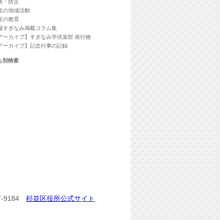
害・防災
並の地域活動
並の教育
報すぎなみ掲載コラム集
アーカイブ】すぎなみ学倶楽部 発行物
アーカイブ】記念行事の記録
ち別検索
-9184
杉並区役所公式サイト