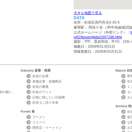
大きな地図で見る
DATA
住所：杉並区高円寺北4-35-5
最寄駅： 阿佐ケ谷（JR中央線/総武
公式ホームページ（外部リンク）：
h
n/02/kouenjikita/1007186.html
撮影：TFF、黒岩和信、RYO、日向 
掲載日：2009年01月01日
情報更新日：2026年03月31日
Industry
産業・商業
Nature
自
杉並の企業
野
老舗企業・老舗商店
杉
杉並の農業
ト
和の願い
杉並のアニメ
セ
記憶に残したい伝統職
お
杉並モノ語り年表
Archive
特
Foods
食
杉
ラーメン
荻
スイーツ
公
喫茶店・イートイン
お