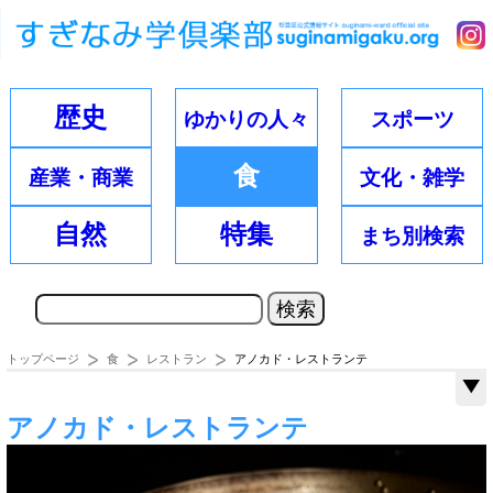
歴史
ゆかりの
人々
スポーツ
食
産業・
商業
文化・
雑学
自然
特集
まち別
検索
トップページ
食
レストラン
アノカド・レストランテ
アノカド・レストランテ