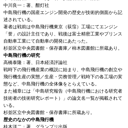
中川良一：著、酣灯社
中島飛行機の国産エンジン開発の歴史が技術的側面から記
述されている。
著者は戦前は中島飛行機東京（荻窪）工場にてエンジン
「誉」の設計主任であり、戦後は富士精密工業やプリンス
自動車工業にて自動車の開発にあたった。
杉並区立中央図書館・保存書庫／柿木図書館に所蔵あり。
中島飛行機の研究
高橋泰隆：著、日本経済評論社
戦時下の飛行機産業の概説に始まり、中島飛行機の創立や
飛行機生産の実態／生産・労務管理／戦時下の各工場の実
態など、中島飛行機の全体像をとらえている。
また補章には「中島研究報告（中島飛行機における研究者
技術者の技術研究レポート）」の論文名一覧が掲載されて
いる。
杉並区立中央図書館・保存書庫に所蔵あり。
歴史のなかの中島飛行機
桂木洋二：著、グランプリ出版