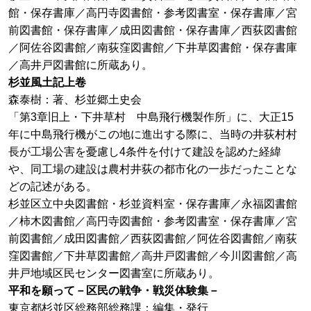
館・保存書庫／高円寺図書館・参考図書室・保存書庫／宮
前図書館・保存書庫／成田図書館・保存書庫／西荻図書館
／阿佐谷図書館／南荻窪図書館／下井草図書館・保存書庫
／高井戸図書館に所蔵あり。
杉並風土記上卷
森泰樹：著、杉並郷土史会
「第3章旧上・下井草村 中島飛行機製作所」に、大正15
年に中島飛行機がこの地に進出する際に、当時の井荻村村
長が工場公害を憂慮し4条件を付けて建設を認めた経緯
や、同工場の建設は農村井荻の都市化の一歩だったことな
どの記述がある。
杉並区立中央図書館・杉並資料室・保存書庫／永福図書館
／柿木図書館／高円寺図書館・参考図書室・保存書庫／宮
前図書館／成田図書館／西荻図書館／阿佐谷図書館／南荻
窪図書館／下井草図書館／高井戸図書館／今川図書館／高
井戸地域区民センター図書室に所蔵あり。
平和を願って－区民の戦争・戦災体験集－
東京都杉並区総務部総務課：編集・発行