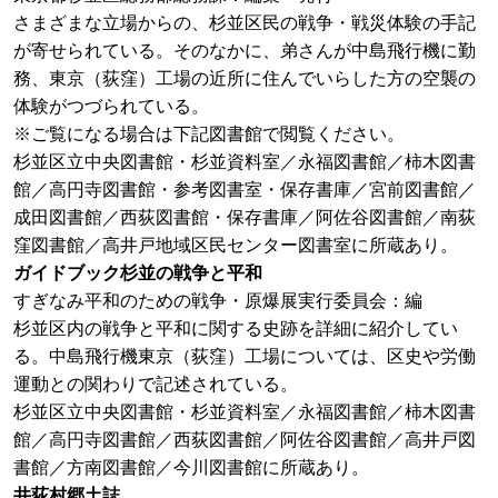
さまざまな立場からの、杉並区民の戦争・戦災体験の手記
が寄せられている。そのなかに、弟さんが中島飛行機に勤
務、東京（荻窪）工場の近所に住んでいらした方の空襲の
体験がつづられている。
※ご覧になる場合は下記図書館で閲覧ください。
杉並区立中央図書館・杉並資料室／永福図書館／柿木図書
館／高円寺図書館・参考図書室・保存書庫／宮前図書館／
成田図書館／西荻図書館・保存書庫／阿佐谷図書館／南荻
窪図書館／高井戸地域区民センター図書室に所蔵あり。
ガイドブック杉並の戦争と平和
すぎなみ平和のための戦争・原爆展実行委員会：編
杉並区内の戦争と平和に関する史跡を詳細に紹介してい
る。中島飛行機東京（荻窪）工場については、区史や労働
運動との関わりで記述されている。
杉並区立中央図書館・杉並資料室／永福図書館／柿木図書
館／高円寺図書館／西荻図書館／阿佐谷図書館／高井戸図
書館／方南図書館／今川図書館に所蔵あり。
井荻村郷土誌