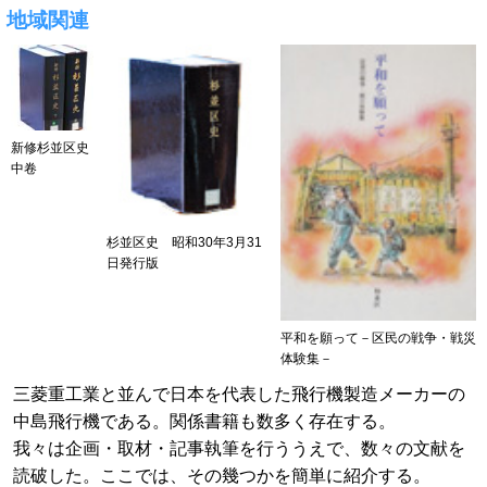
地域関連
新修杉並区史
中卷
杉並区史 昭和30年3月31
日発行版
平和を願って－区民の戦争・戦災
体験集－
三菱重工業と並んで日本を代表した飛行機製造メーカーの
中島飛行機である。関係書籍も数多く存在する。
我々は企画・取材・記事執筆を行ううえで、数々の文献を
読破した。ここでは、その幾つかを簡単に紹介する。