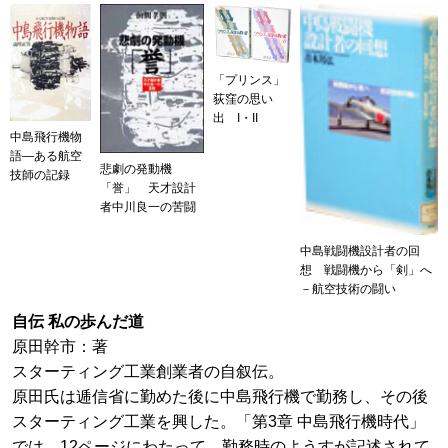
「プリンス」
荻窪の思い
出 I・II
中島飛行機物
語―ある航空
悲劇の発動機
技師の記録
「誉」 天才設計
者中川良一の苦闘
中島戦闘機設計者の回
想 戦闘機から「剣」へ
－航空技術の闘い
自伝 私の歩んだ道
原田幹市：著
スターティング工業創業者の自叙伝。
原田氏は逓信省に勤めた後に中島飛行機で勤務し、その後
スターティング工業を興した。「第3章 中島飛行機時代」
では、12ページにわたって、勤務時のようすが記述されて