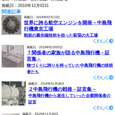
掲載日：2010年12月02日
関連記事
掲載日：2018年02月13日
世界に誇る航空エンジンを開発－中島飛
行機東京工場
戦前の最先端技術を担った荻窪の大工場
掲載日：2018年02月05日
７関係者の家族が語る中島飛行機－証
言集－
物づくりに誇りを持っていた中島飛行機の技術
者たち
掲載日：2016年01月08日
２中島飛行機の戦後－証言集－
中島飛行機から派生していった企業関係者の
証言
掲載日：2015年11月30日