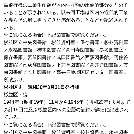
島飛行機の工業生産額が区内生産額の圧倒的部分を占めて
いることが示されている。以来同工場は区内の近代的工業
を専らその肩に担ってきた感があることなどが記述されて
いる。
※ご覧になる場合は下記図書館で閲覧ください。
杉並区立中央図書館・杉並資料室・保存書庫・杉並資料庫
／永福図書館／柿木図書館／高円寺図書館・参考図書室・
保存書庫／宮前図書館／成田図書館／西荻図書館／阿佐谷
図書館／南荻窪図書館／下井草図書館／高井戸図書館／方
南図書館／今川図書館／高井戸地域区民センター図書室に
所蔵あり。
杉並区史 昭和30年3月31日発行版
杉並区：編
1944年（昭和19年）11月から1945年（昭和20年）8月まで
の計18回に及ぶ杉並区内への空襲の記録が詳細に記述され
ている。
※ご覧になる場合は下記図書館で閲覧ください。
杉並区立中央図書館・杉並資料室・杉並資料庫／永福図書