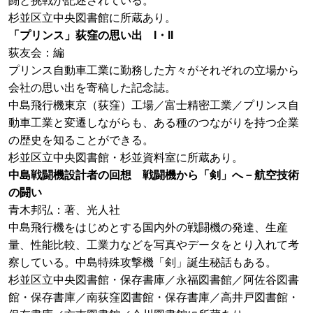
闘と挑戦が記述されている。
杉並区立中央図書館に所蔵あり。
「プリンス」荻窪の思い出 I・II
荻友会：編
プリンス自動車工業に勤務した方々がそれぞれの立場から
会社の思い出を寄稿した記念誌。
中島飛行機東京（荻窪）工場／富士精密工業／プリンス自
動車工業と変遷しながらも、ある種のつながりを持つ企業
の歴史を知ることができる。
杉並区立中央図書館・杉並資料室に所蔵あり。
中島戦闘機設計者の回想 戦闘機から「剣」へ－航空技術
の闘い
青木邦弘：著、光人社
中島飛行機をはじめとする国内外の戦闘機の発達、生産
量、性能比較、工業力などを写真やデータをとり入れて考
察している。中島特殊攻撃機「剣」誕生秘話もある。
杉並区立中央図書館・保存書庫／永福図書館／阿佐谷図書
館・保存書庫／南荻窪図書館・保存書庫／高井戸図書館・