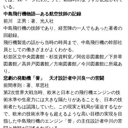
いる。
中島飛行機物語―ある航空技師の記録
前川 正男：著、光人社
中島飛行機の技師であり、経営陣の一人でもあった著者の
回顧録。
飛行機製造の話から当時の時局まで、中島飛行機の幹部社
員としての働きざまがよくわかる。
杉並区立中央図書館・杉並資料室／阿佐谷図書館／下井草
図書館／高井戸図書館／方南図書館／今川図書館に所蔵あ
り。
悲劇の発動機「誉」 天才設計者中川良一の苦闘
前間孝則：著、草思社
第2次世界大戦当時、欧米と日本との飛行機エンジンの技
術水準や生産力には大きな隔たりがあることを、日本の技
術者たちは認識していた。この現実と戦局が逼迫するなか
で、欧米の技術水準をも超えるような高い目標の実現を目
指した中島飛行機のエンジン「誉」の主任設計者中川の苦