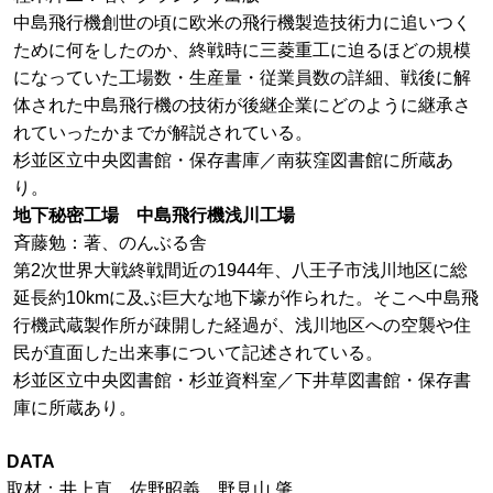
中島飛行機創世の頃に欧米の飛行機製造技術力に追いつく
ために何をしたのか、終戦時に三菱重工に迫るほどの規模
になっていた工場数・生産量・従業員数の詳細、戦後に解
体された中島飛行機の技術が後継企業にどのように継承さ
れていったかまでが解説されている。
杉並区立中央図書館・保存書庫／南荻窪図書館に所蔵あ
り。
地下秘密工場 中島飛行機浅川工場
斉藤勉：著、のんぶる舎
第2次世界大戦終戦間近の1944年、八王子市浅川地区に総
延長約10kmに及ぶ巨大な地下壕が作られた。そこへ中島飛
行機武蔵製作所が疎開した経過が、浅川地区への空襲や住
民が直面した出来事について記述されている。
杉並区立中央図書館・杉並資料室／下井草図書館・保存書
庫に所蔵あり。
DATA
取材：井上直、佐野昭義、野見山 肇