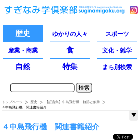
歴史
ゆかりの
人々
スポーツ
食
産業・
商業
文化・
雑学
自然
特集
まち別
検索
トップページ
歴史
【証言集】中島飛行機 軌跡と痕跡
４中島飛行機 関連書籍紹介
４中島飛行機 関連書籍紹介