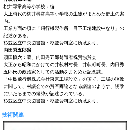
桃井尋常高等小学校：編
大正時代の桃井尋常高等小学校の生徒がまとめた郷土の案
内。
工業方面の項に「飛行機製作所 目下工場建設中なり」の
記述がある。
杉並区立中央図書館・杉並資料室に所蔵あり。
内田秀五郎翁
須田慎六：著、内田秀五郎翁還暦祝賀協賛会
大正から昭和にかけての井荻村村長、井荻町町長、内田秀
五郎氏の政治家としての活動をまとめた記念誌。
「中島飛行機株式会社東京工場設立」の項で、工場の誘致
に関して、村議会での賛否両論となる議論のようす、誘致
にいたるまでの経緯が記述されている。
杉並区立中央図書館・杉並資料室に所蔵あり。
技術関連