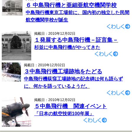
６ 中島飛行機と亜細亜航空機関学校
中島飛行機東京工場前に、国内初の独立した民間
航空機関学校が誕生
掲載日：2010年12月02日
１発展する中島飛行機－証言集－
杉並に中島飛行機がやってきた
掲載日：2010年12月02日
３中島飛行機工場跡地をたどる
中島飛行機荻窪工場跡地の記念碑は何も語らず
に、何かを語っているようだ。
掲載日：2010年12月02日
５中島飛行機 関連イベント
「日本の航空技術100年展」