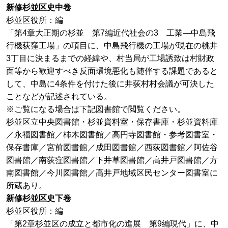
新修杉並区史中卷
杉並区役所：編
「第4章大正期の杉並 第7編近代社会の3 工業―中島飛
行機荻窪工場」の項目に、中島飛行機の工場が現在の桃井
3丁目に決まるまでの経緯や、村当局が工場誘致は村財政
面等から歓迎すべき反面環境悪化も随伴する課題であると
して、中島に4条件を付けた後に井荻村村会議が可決した
ことなどが記述されている。
※ご覧になる場合は下記図書館で閲覧ください。
杉並区立中央図書館・杉並資料室・保存書庫・杉並資料庫
／永福図書館／柿木図書館／高円寺図書館・参考図書室・
保存書庫／宮前図書館／成田図書館／西荻図書館／阿佐谷
図書館／南荻窪図書館／下井草図書館／高井戸図書館／方
南図書館／今川図書館／高井戸地域区民センター図書室に
所蔵あり。
新修杉並区史下卷
杉並区役所：編
「第2章杉並区の成立と都市化の進展 第9編現代」に、中