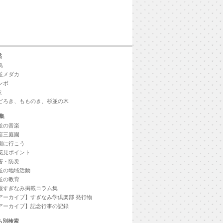
然
鳥
並メダカ
ンボ
ミ
どろき、もものき、杉並の木
集
並の音楽
窪三庭園
園に行こう
花見ポイント
害・防災
並の地域活動
並の教育
報すぎなみ掲載コラム集
アーカイブ】すぎなみ学倶楽部 発行物
アーカイブ】記念行事の記録
ち別検索