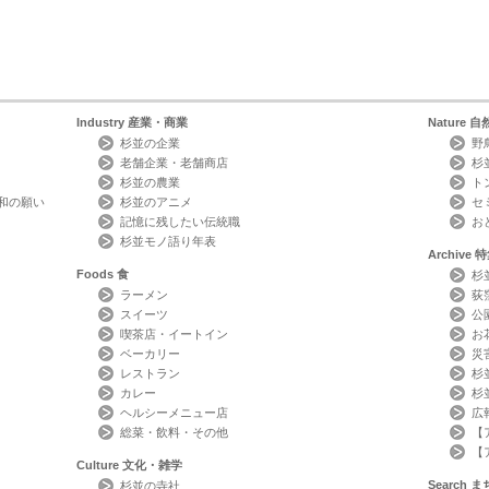
Industry
産業・商業
Nature
自
杉並の企業
野
老舗企業・老舗商店
杉
杉並の農業
ト
和の願い
杉並のアニメ
セ
記憶に残したい伝統職
お
杉並モノ語り年表
Archive
特
Foods
食
杉
ラーメン
荻
スイーツ
公
喫茶店・イートイン
お
ベーカリー
災
レストラン
杉
カレー
杉
ヘルシーメニュー店
広
総菜・飲料・その他
【
【
Culture
文化・雑学
Search
ま
杉並の寺社