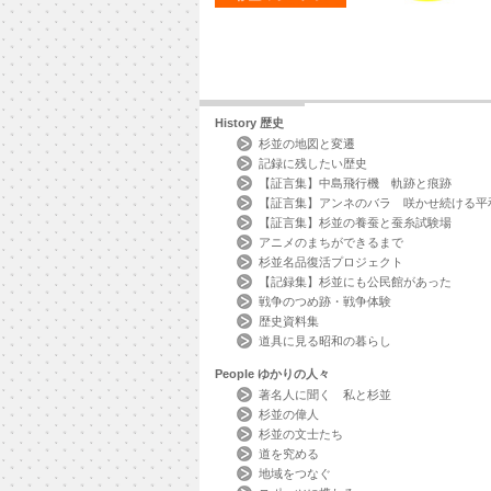
History
歴史
杉並の地図と変遷
記録に残したい歴史
【証言集】中島飛行機 軌跡と痕跡
【証言集】アンネのバラ 咲かせ続ける平
【証言集】杉並の養蚕と蚕糸試験場
アニメのまちができるまで
杉並名品復活プロジェクト
【記録集】杉並にも公民館があった
戦争のつめ跡・戦争体験
歴史資料集
道具に見る昭和の暮らし
People
ゆかりの人々
著名人に聞く 私と杉並
杉並の偉人
杉並の文士たち
道を究める
地域をつなぐ