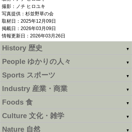
撮影：ノチ ヒロユキ
写真提供：杉並野草の会
取材日：2025年12月09日
掲載日：2026年03月09日
情報更新日：2026年03月26日
History
歴史
▼
People
ゆかりの人々
▼
Sports
スポーツ
▼
Industry
産業・商業
▼
Foods
食
▼
Culture
文化・雑学
▼
Nature
自然
▼