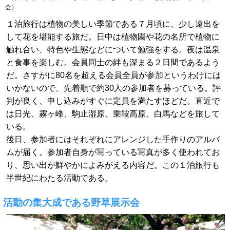
会）
１泊旅行は植物の美しい季節である７月頃に、少し遠出を
して花を堪能する旅だ。日中は植物園や花の名所で植物に
触れ合い、特色や生態などについて勉強をする。夜は温泉
と食事を楽しむ。会員同士の絆も深まる２日間であるよう
だ。さすがに80名を超える会員全員が参加というわけには
いかないので、先着順で約30人の参加者を募っている。評
判が良く、申し込みがすぐに定員を満たすほどだ。直近で
は日光、霧ヶ峰、駒止湿原、乗鞍高原、白馬などを旅して
いる。
後日、参加者にはそれぞれにアレンジした手作りのアルバ
ムが届く。参加者自身が写っている写真が多く使われてお
り、思い出が鮮やかによみがえる内容だ。この１泊旅行も
半世紀にわたる活動である。
活動の集大成である野草展示会