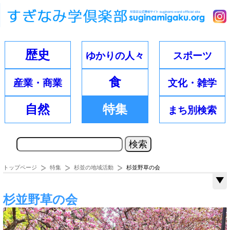
歴史
ゆかりの
人々
スポーツ
食
産業・
商業
文化・
雑学
自然
特集
まち別
検索
トップページ
特集
杉並の地域活動
杉並野草の会
杉並野草の会