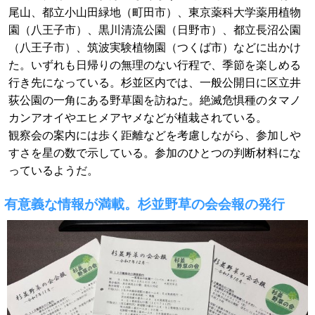
尾山、都立小山田緑地（町田市）、東京薬科大学薬用植物
園（八王子市）、黒川清流公園（日野市）、都立長沼公園
（八王子市）、筑波実験植物園（つくば市）などに出かけ
た。いずれも日帰りの無理のない行程で、季節を楽しめる
行き先になっている。杉並区内では、一般公開日に区立井
荻公園の一角にある野草園を訪ねた。絶滅危惧種のタマノ
カンアオイやエヒメアヤメなどが植栽されている。
観察会の案内には歩く距離などを考慮しながら、参加しや
すさを星の数で示している。参加のひとつの判断材料にな
っているようだ。
有意義な情報が満載。杉並野草の会会報の発行