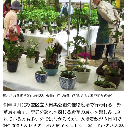
展示される野草鉢が約400。会員が持ち寄る（写真提供：杉並野草の会）
例年４月に杉並区立大田黒公園の催物広場で行われる「野
草展示会」。季節の訪れを感じる野草の展示を楽しみにさ
れている方も多いのではなかろうか。入場者数が３日間で
計2,000人を超えるこの人気イベントを主催しているのが
杉