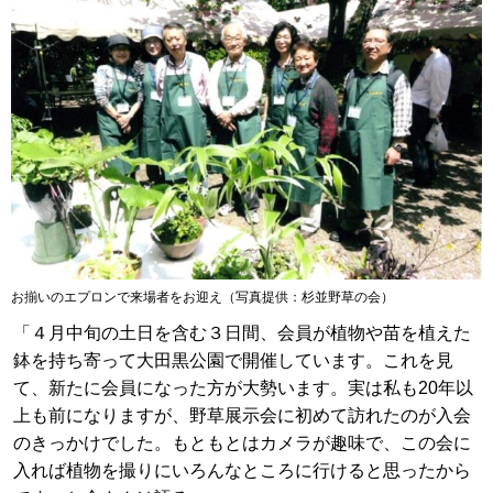
お揃いのエプロンで来場者をお迎え（写真提供：杉並野草の会）
「４月中旬の土日を含む３日間、会員が植物や苗を植えた
鉢を持ち寄って大田黒公園で開催しています。これを見
て、新たに会員になった方が大勢います。実は私も20年以
上も前になりますが、野草展示会に初めて訪れたのが入会
のきっかけでした。もともとはカメラが趣味で、この会に
入れば植物を撮りにいろんなところに行けると思ったから