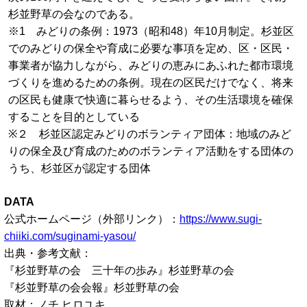
杉並野草の会なのである。
※1 みどりの条例：1973（昭和48）年10月制定。杉並区
でのみどりの保全や育成に必要な事項を定め、区・区民・
事業者が協力しながら、みどりの恵みにあふれた都市環境
づくりを進めるための条例。現在の区民だけでなく、将来
の区民も健康で快適に暮らせるよう、その生活環境を確保
することを目的としている
※２ 杉並区認定みどりのボランティア団体：地域のみど
りの保全及び育成のためのボランティア活動をする団体の
うち、杉並区が認定する団体
DATA
公式ホームページ（外部リンク）：
https://www.sugi-
chiiki.com/suginami-yasou/
出典・参考文献：
『杉並野草の会 三十年の歩み』杉並野草の会
『杉並野草の会会報』杉並野草の会
取材：ノチ ヒロユキ