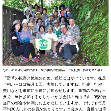
その日の気分で自由に参加。毎月実施の観察会（写真提供：杉並野草の会）
「野草の観察と勉強のため、近郊に出かけています。発足
当初からほぼ毎月１回、実施していますね。行先、行程、
費用などを事前に会員にお知らせします。事前の予約は不
要で、当日参加するかしないかは会員の自由です。観察会
当日の都合や体調におまかせしていますが、それでも毎月
平均30人ほどの会員が集まります」と金さん。直近では高