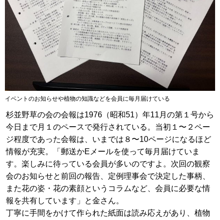
イベントのお知らせや植物の知識などを会員に毎月届けている
杉並野草の会の会報は1976（昭和51）年11月の第１号から
今日まで月１のペースで発行されている。当初１〜２ペー
ジ程度であった会報は、いまでは８〜10ページになるほど
情報が充実。「郵送かEメールを使って毎月届けていま
す。楽しみに待っている会員が多いのですよ。次回の観察
会のお知らせと前回の報告、定例理事会で決定した事柄、
また花の姿・花の素顔というコラムなど、会員に必要な情
報を共有しています」と金さん。
丁寧に手間をかけて作られた紙面は読み応えがあり、植物