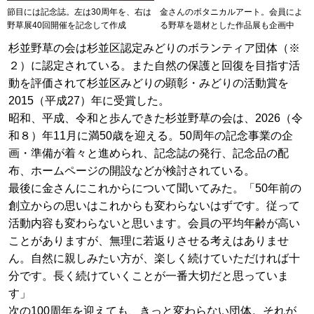
節目には記念誌。左は30周年を、右は
金さんのボタニカルアート。会員によ
野草展40回開催を記念して作成
る野草を題材とした作品展も企画中
杉並野草の会は杉並区認定みどりのボランティア団体（※
２）に認定されている。また自然の保護と回復を目指す活
動を評価されて杉並区みどりの顕彰・みどりの活動賞を
2015（平成27）年に受賞した。
昭和、平成、令和と歩んできた杉並野草の会は、2026（令
和８）年11月に満50歳を迎える。50周年の記念事業の企
画・準備が着々と進められ、記念誌の発行、記念品の配
布、ホームページの開設などが検討されている。
最後に金さんにこれからについて聞いてみた。「50年前の
創立からの思いはこれからも変わらないはずです。従って
活動内容も変わらないと思います。会員の平均年齢が高い
ことがありますが、無理に若返りさせる考えはありませ
ん。自然に親しみたい方が、楽しく続けていただければ十
分です。長く続けていくことが一番大切だと思っていま
す」
次の100周年を迎えても、きっと変わらない団体。それが