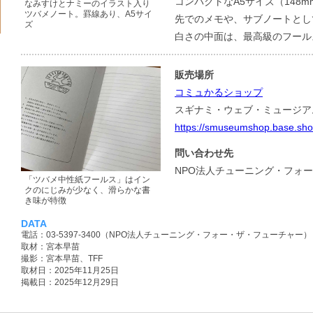
コンパクトなA5サイズ（148m
なみすけとナミーのイラスト入り
ツバメノート。罫線あり、A5サイ
先でのメモや、サブノートとし
ズ
白さの中面は、最高級のフール
販売場所
コミュかるショップ
スギナミ・ウェブ・ミュージア
https://smuseumshop.base.sho
問い合わせ先
NPO法人チューニング・フォ
「ツバメ中性紙フールス」はイン
クのにじみが少なく、滑らかな書
き味が特徴
DATA
電話：03-5397-3400（NPO法人チューニング・フォー・ザ・フューチャー）
取材：宮本早苗
撮影：宮本早苗、TFF
取材日：2025年11月25日
掲載日：2025年12月29日