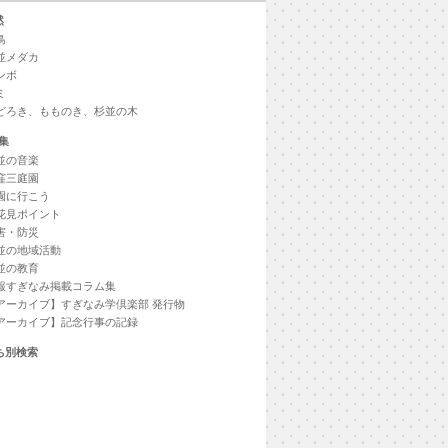
然
鳥
並メダカ
ンボ
ミ
どろき、もものき、杉並の木
集
並の音楽
窪三庭園
園に行こう
花見ポイント
害・防災
並の地域活動
並の教育
報すぎなみ掲載コラム集
アーカイブ】すぎなみ学倶楽部 発行物
アーカイブ】記念行事の記録
ち別検索