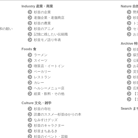
Industry
産業・商業
Nature
自
杉並の企業
野
老舗企業・老舗商店
杉
杉並の農業
ト
和の願い
杉並のアニメ
セ
記憶に残したい伝統職
お
杉並モノ語り年表
Archive
特
Foods
食
杉
ラーメン
荻
スイーツ
公
喫茶店・イートイン
お
ベーカリー
災
レストラン
杉
カレー
杉
ヘルシーメニュー店
広
総菜・飲料・その他
【
【
Culture
文化・雑学
Search
ま
杉並の寺社
読書のススメ―杉並ゆかりの本
なみすけグッズ
杉並のキャラクター
杉並まちあるき
杉並のイベント・芸能