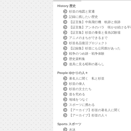
History
歴史
杉並の地図と変遷
記録に残したい歴史
【証言集】中島飛行機 軌跡と痕跡
【証言集】アンネのバラ 咲かせ続ける平
【証言集】杉並の養蚕と蚕糸試験場
アニメのまちができるまで
杉並名品復活プロジェクト
【記録集】杉並にも公民館があった
戦争のつめ跡・戦争体験
歴史資料集
道具に見る昭和の暮らし
People
ゆかりの人々
著名人に聞く 私と杉並
杉並の偉人
杉並の文士たち
道を究める
地域をつなぐ
スポーツに携わる
【アーカイブ】杉並の著名人に聞く
【アーカイブ】杉並の人々
Sports
スポーツ
水泳