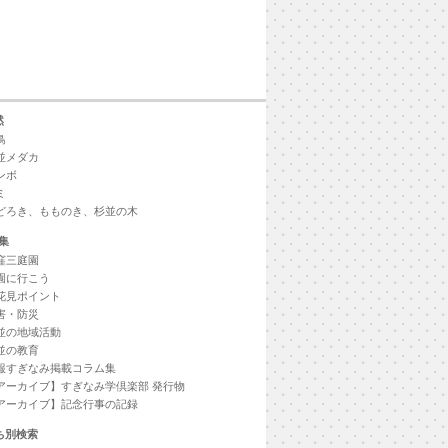
然
鳥
並メダカ
ンボ
ミ
どろき、もものき、杉並の木
集
窪三庭園
園に行こう
花見ポイント
害・防災
並の地域活動
並の教育
報すぎなみ掲載コラム集
アーカイブ】すぎなみ学倶楽部 発行物
アーカイブ】記念行事の記録
ち別検索