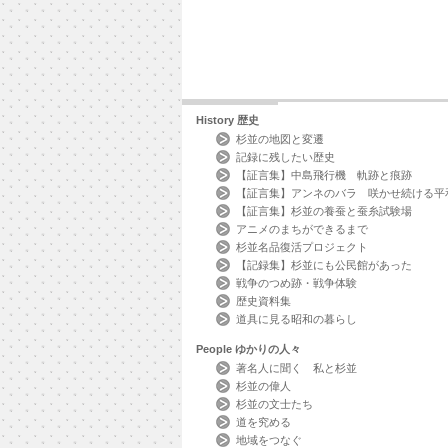
History
歴史
杉並の地図と変遷
記録に残したい歴史
【証言集】中島飛行機 軌跡と痕跡
【証言集】アンネのバラ 咲かせ続ける平
【証言集】杉並の養蚕と蚕糸試験場
アニメのまちができるまで
杉並名品復活プロジェクト
【記録集】杉並にも公民館があった
戦争のつめ跡・戦争体験
歴史資料集
道具に見る昭和の暮らし
People
ゆかりの人々
著名人に聞く 私と杉並
杉並の偉人
杉並の文士たち
道を究める
地域をつなぐ