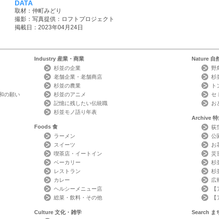
DATA
取材：仲町みどり
撮影：写真提供：ロフトプロジェクト
掲載日：2023年04月24日
Industry
産業・商業
Nature
自
杉並の企業
野
老舗企業・老舗商店
杉
杉並の農業
ト
和の願い
杉並のアニメ
セ
記憶に残したい伝統職
お
杉並モノ語り年表
Archive
特
Foods
食
荻
ラーメン
公
スイーツ
お
喫茶店・イートイン
災
ベーカリー
杉
レストラン
杉
カレー
広
ヘルシーメニュー店
【
総菜・飲料・その他
【
Culture
文化・雑学
Search
ま