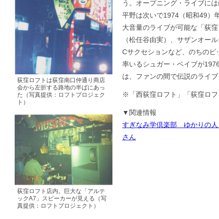
う。オープニング・ライブには
平野は次いで1974（昭和49
大音量のライブが可能な「荻窪
（松任谷由実）、サザンオール
Cサクセションなど、のちのビ
率いるシュガー・ベイブが197
は、ファンの間で伝説のライブ
荻窪ロフトは荻窪南口仲通り商店
会から左折する路地の半ばにあっ
※「西荻窪ロフト」「荻窪ロフト
た（写真提供：ロフトプロジェク
ト）
▼関連情報
すぎなみ学倶楽部 ゆかりの人
さん
荻窪ロフト店内。巨大な「アルテ
ックA7」スピーカーが見える（写
真提供：ロフトプロジェクト）