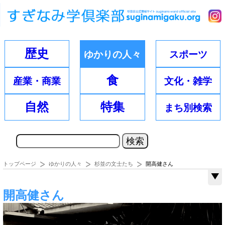
歴史
ゆかりの
人々
スポーツ
食
産業・
商業
文化・
雑学
自然
特集
まち別
検索
トップページ
ゆかりの人々
杉並の文士たち
開高健さん
開高健さん