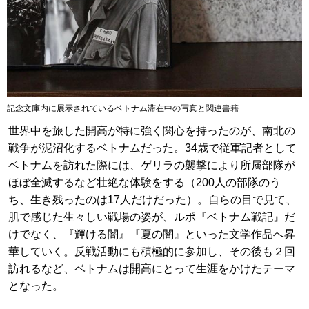
記念文庫内に展示されているベトナム滞在中の写真と関連書籍
世界中を旅した開高が特に強く関心を持ったのが、南北の
戦争が泥沼化するベトナムだった。34歳で従軍記者として
ベトナムを訪れた際には、ゲリラの襲撃により所属部隊が
ほぼ全滅するなど壮絶な体験をする（200人の部隊のう
ち、生き残ったのは17人だけだった）。自らの目で見て、
肌で感じた生々しい戦場の姿が、ルポ『ベトナム戦記』だ
けでなく、『輝ける闇』『夏の闇』といった文学作品へ昇
華していく。反戦活動にも積極的に参加し、その後も２回
訪れるなど、ベトナムは開高にとって生涯をかけたテーマ
となった。