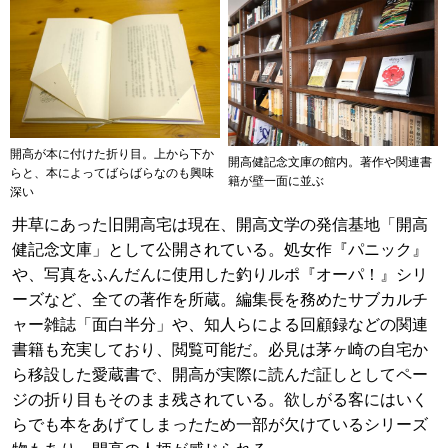
開高が本に付けた折り目。上から下か
開高健記念文庫の館内。著作や関連書
らと、本によってばらばらなのも興味
籍が壁一面に並ぶ
深い
井草にあった旧開高宅は現在、開高文学の発信基地「開高
健記念文庫」として公開されている。処女作『パニック』
や、写真をふんだんに使用した釣りルポ『オーパ！』シリ
ーズなど、全ての著作を所蔵。編集長を務めたサブカルチ
ャー雑誌「面白半分」や、知人らによる回顧録などの関連
書籍も充実しており、閲覧可能だ。必見は茅ヶ崎の自宅か
ら移設した愛蔵書で、開高が実際に読んだ証しとしてペー
ジの折り目もそのまま残されている。欲しがる客にはいく
らでも本をあげてしまったため一部が欠けているシリーズ