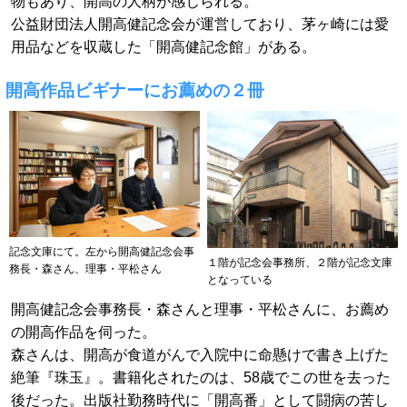
物もあり、開高の人柄が感じられる。
公益財団法人開高健記念会が運営しており、茅ヶ崎には愛
用品などを収蔵した「開高健記念館」がある。
開高作品ビギナーにお薦めの２冊
記念文庫にて。左から開高健記念会事
１階が記念会事務所、２階が記念文庫
務長・森さん、理事・平松さん
となっている
開高健記念会事務長・森さんと理事・平松さんに、お薦め
の開高作品を伺った。
森さんは、開高が食道がんで入院中に命懸けで書き上げた
絶筆『珠玉』。書籍化されたのは、58歳でこの世を去った
後だった。出版社勤務時代に「開高番」として闘病の苦し