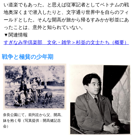
い道楽でもあった。と思えば従軍記者としてベトナムの戦
地奥深くまで潜入したりと、文字通り世界中を自らのフィ
ールドとした。そんな開高が旅から帰るすみかが杉並にあ
ったことは、意外と知られていない。
▼関連情報
すぎなみ学倶楽部 文化・雑学＞杉並の文士たち（概要）
戦争と極貧の少年期
奈良公園にて。前列左から父、開高、
妹を抱く母（写真提供：開高健記念
会）