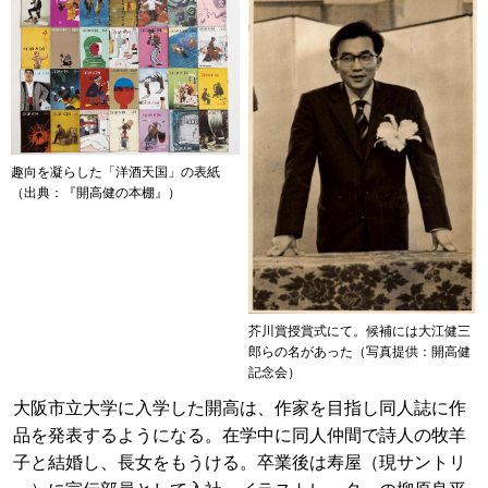
趣向を凝らした「洋酒天国」の表紙
（出典：『開高健の本棚』）
芥川賞授賞式にて。候補には大江健三
郎らの名があった（写真提供：開高健
記念会）
大阪市立大学に入学した開高は、作家を目指し同人誌に作
品を発表するようになる。在学中に同人仲間で詩人の牧羊
子と結婚し、長女をもうける。卒業後は寿屋（現サントリ