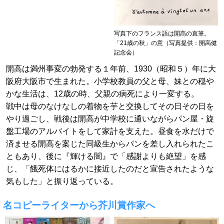
写真下のフランス語は開高の直筆。
「21歳の秋」の意（写真提供：開高健
記念会）
開高は満州事変の勃発する１年前、1930（昭和５）年に大
阪府大阪市で生まれた。小学校教員の父と母、妹との穏や
かな生活は、12歳の時、父親の病死により一変する。
戦中は母のなけなしの着物を芋と交換してその日その日を
やり過ごし、戦後は開高が中学校に通いながらパン屋・旋
盤工場のアルバイトをして家計を支えた。昼食を水だけで
済ませる開高を案じた同級生からパンを差し入れられたこ
ともあり、後に『輝ける闇』で「感謝よりも絶望」を感
じ、「餓死体にはるかに接近したのだと宣告されたような
気もした」と振り返っている。
名コピーライターから芥川賞作家へ