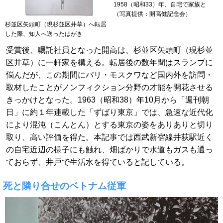
1958（昭和33）年、自宅で家族と
（写真提供：開高健記念会）
杉並区矢頭町（現杉並区井草）へ転居
した際、知人へ送ったはがき
受賞後、嘱託社員となった開高は、杉並区矢頭町（現杉並
区井草）に一軒家を構える。転居後の数年間はスランプに
悩んだが、この期間にパリ・モスクワなど国内外を訪問・
取材したことがノンフィクション分野の才能を開花させる
きっかけとなった。1963（昭和38）年10月から「週刊朝
日」に約１年連載した「ずばり東京」では、急速な近代化
により混沌（こんとん）とする東京の姿をありありと切り
取り、高い評価を得た。本記事では西武新宿線井荻駅近く
の自宅近辺の様子にも触れ、畑ばかりで水道もガスも通っ
ておらず、井戸で生活水を得ていると記している。
死と隣り合せのベトナム従軍