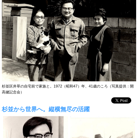
杉並区井草の自宅前で家族と。1972（昭和47）年、41歳のころ（写真提供：開
高健記念会）
杉並から世界へ。縦横無尽の活躍