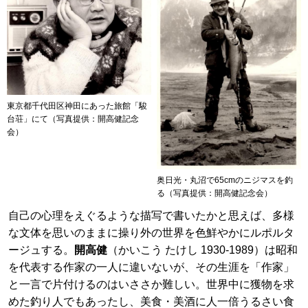
東京都千代田区神田にあった旅館「駿
台荘」にて（写真提供：開高健記念
会）
奥日光・丸沼で65cmのニジマスを釣
る（写真提供：開高健記念会）
自己の心理をえぐるような描写で書いたかと思えば、多様
な文体を思いのままに操り外の世界を色鮮やかにルポルタ
ージュする。
開高健
（かいこう たけし 1930-1989）は昭和
を代表する作家の一人に違いないが、その生涯を「作家」
と一言で片付けるのはいささか難しい。世界中に獲物を求
めた釣り人でもあったし、美食・美酒に人一倍うるさい食