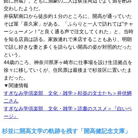
館に所蔵）。ともに酒豪の二人は荻窪周辺でよく酒を酌み
交わしたようだ。
井荻駅南口から徒歩約１分のところに、開高が通っていた
そば屋「喜久家」がある。「ふらりと一人で訪れては”チャ
ーシューメン！”と良く通る声で注文してくれた」と、当時
を知る店員は語る。家族連れで来店することもあり、明朗
で話し好きな妻と多くを語らない開高の姿が対照的だった
という。
44歳のころ、神奈川県茅ヶ崎市に仕事場を設け生活拠点を
徐々に移していくが、住民票は最後まで杉並区に置いたま
まだった。
▼関連情報
すぎなみ学倶楽部 文化・雑学＞杉並の文士たち＞井伏鱒
二さん
すぎなみ学倶楽部 文化・雑学＞読書のススメ＞『白いペ
ージ』
杉並に開高文学の軌跡を残す「開高健記念文庫」