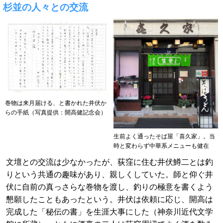
杉並の人々との交流
巻物は来月届ける、と書かれた井伏か
らの手紙（写真提供：開高健記念会）
生前よく通ったそば屋「喜久家」。当
時と変わらず中華系メニューも健在
文壇との交流は少なかったが、荻窪に住む井伏鱒二とは釣
りという共通の趣味があり、親しくしていた。師と仰ぐ井
伏に自前の真っさらな巻物を渡し、釣りの極意を書くよう
懇願したこともあったという。井伏は依頼に応じ、開高は
完成した「秘伝の書」を生涯大事にした（神奈川近代文学