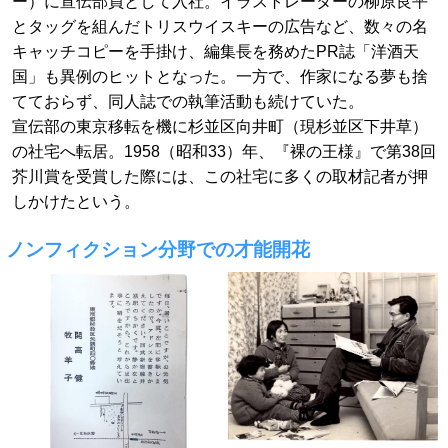
ー）に宣伝部員として入社。イラストレーターの柳原良平
とタッグを組んだトリスウイスキーの広告など、数々の名
キャッチコピーを手掛け、編集長を務めたPR誌「洋酒天
国」も異例のヒットとなった。一方で、作家になる夢も捨
てておらず、同人誌での執筆活動も続けていた。
宣伝部の東京移転を機に杉並区向井町（現杉並区下井草）
の社宅へ転居。1958（昭和33）年、『裸の王様』で第38回
芥川賞を受賞した際には、この社宅に多くの取材記者が押
しかけたという。
ノンフィクション分野での才能開花