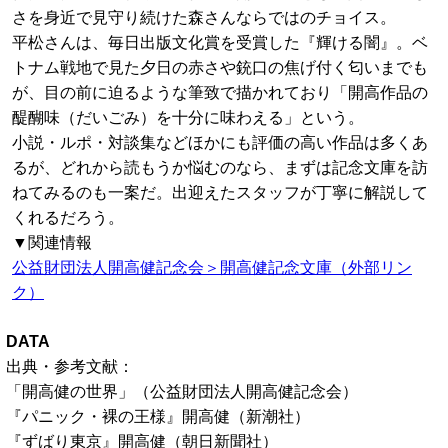
さを身近で見守り続けた森さんならではのチョイス。
平松さんは、毎日出版文化賞を受賞した『輝ける闇』。ベ
トナム戦地で見た夕日の赤さや銃口の焦げ付く匂いまでも
が、目の前に迫るような筆致で描かれており「開高作品の
醍醐味（だいごみ）を十分に味わえる」という。
小説・ルポ・対談集などほかにも評価の高い作品は多くあ
るが、どれから読もうか悩むのなら、まずは記念文庫を訪
ねてみるのも一案だ。出迎えたスタッフが丁寧に解説して
くれるだろう。
▼関連情報
公益財団法人開高健記念会＞開高健記念文庫（外部リン
ク）
DATA
出典・参考文献：
「開高健の世界」（公益財団法人開高健記念会）
『パニック・裸の王様』開高健（新潮社）
『ずばり東京』開高健（朝日新聞社）