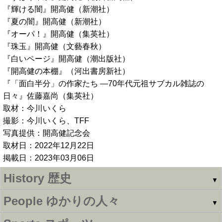
『輝ける闇』開高健（新潮社）
『夏の闇』開高健（新潮社）
『オーパ！』開高健（集英社）
『珠玉』開高健（文藝春秋）
『白いページ』開高健（潮出版社）
『開高健の本棚』（河出書房新社）
『「面白半分」の作家たち ―70年代元祖サブカル雑誌の
日々』佐藤嘉尚（集英社）
取材：今川いくら
撮影：今川いくら、TFF
写真提供：開高健記念会
取材日：2022年12月22日
掲載日：2023年03月06日
History
歴史
▼
People
ゆかりの人々
▼