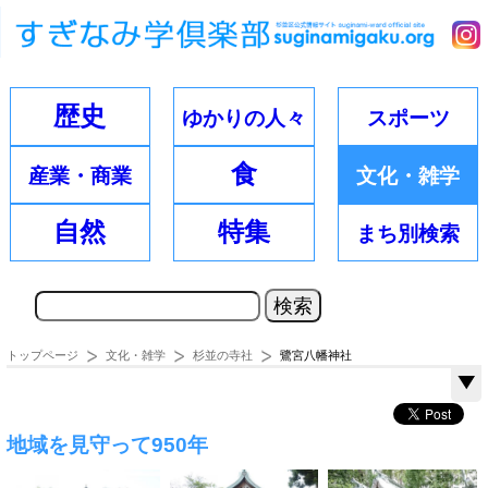
歴史
ゆかりの
人々
スポーツ
食
産業・
商業
文化・
雑学
自然
特集
まち別
検索
トップページ
文化・雑学
杉並の寺社
鷺宮八幡神社
地域を見守って950年