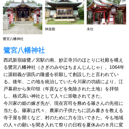
神楽殿
末社
鷺宮八幡神社
鷺宮八幡神社
西武新宿線鷺ノ宮駅の南、妙正寺川のほとりに社殿を構え
る鷺宮八幡神社（さぎのみやはちまんじんじゃ）。1064年
に源頼義が源氏の隆盛を祈願して創設したと言われてい
る。後年、この地を統治していた今川家の功績により、江
戸幕府から朱印領（年貢などを免除された土地）を拝領
し、格式高い神社として人々に崇敬されてきた。
今川家の姫の嫁ぎ先が、現在宮司を務める篠さんの先祖に
当たる。篠家は代々、農家の子供たちに読み書きを教える
寺子屋を開くなど、村のために力を注いできた。今も地域
の人々の願いを聞き入れて祭りの日程を夏休みの８月に変