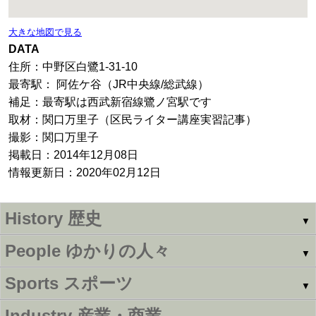
大きな地図で見る
DATA
住所：中野区白鷺1-31-10
最寄駅： 阿佐ケ谷（JR中央線/総武線）
補足：最寄駅は西武新宿線鷺ノ宮駅です
取材：関口万里子（区民ライター講座実習記事）
撮影：関口万里子
掲載日：2014年12月08日
情報更新日：2020年02月12日
History
歴史
▼
People
ゆかりの人々
▼
Sports
スポーツ
▼
Industry
産業・商業