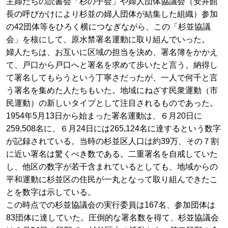
主婦たちの読書会「杉の子会」や婦人団体協議会（安井館
長の呼びかけにより杉並の婦人団体が結集した組織）参加
の42団体等をひろく横につなぎながら、この「杉並協議
会」を核にして、原水禁署名運動に取り組んでいった。
婦人たちは、お互いに区域の担当を決め、署名簿をかかえ
て、戸口から戸口へと署名を求めて歩いたと言う。納得し
て署名してもらうという丁寧さだったが、一人で何千と言
う署名を集めた人たちもいた。地域にねざす民衆運動（市
民運動）の新しいタイプとして注目されるものであった。
1954年5月13日から始まった署名運動は、６月20日に
259,508名に、６月24日には265,124名に達するという数字
が記録されている。当時の杉並区人口は約39万、その７割
に近い署名は驚くべき数である。二重署名を自戒していた
し、他区の数字が若干含まれているとしても、地域からの
平和運動に杉並区の住民が一丸となって取り組んできたこ
とを数字は示している。
この時点での杉並協議会の実行委員は167名、参加団体は
83団体に達していた。圧倒的な署名数を得て、杉並協議会