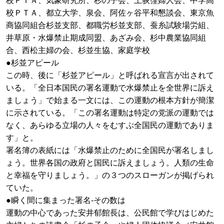
校ＰＴＡ、気象研究所、杉の子会、上荻窪婦人会、中学高
校ＰＴＡ、都立大学、泉会、阿佐ヶ谷平和懇談会、東京魚
商協同組合杉並支部、都職労杉並支部、蚕糸試験場労組、
井草原・水爆禁止期成同盟、あざみ会、杉中農業協同組
合、西松主婦の会、杉並生協、家庭学校
●杉並アピール
この時、後に「杉並アピール」と呼ばれる宣言が出されて
いる。「全日本国民の署名運動で水爆禁止を全世界に訴え
ましょう」で始まる一文には、この運動の根本方針が簡潔
に示されている。「この署名運動は特定の党派の運動では
なく、あらゆる立場の人々をむすぶ全国民の運動でありま
す」と。
署名簿の表紙には「水爆禁止のために全国民が署名しまし
ょう。世界各国の政府と国民に訴えましょう。人類の生命
と幸福を守りましょう。」の３つのスローガンが掲げられ
ていた。
●瞬く間に集まった署名-その数は
運動の中心であった安井郁館長は、公民館で学びはじめた