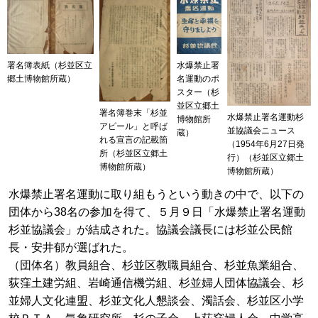
水爆禁止署
署名簿表紙（杉並区立
名運動のポ
郷土博物館所蔵）
スター（杉
並区立郷土
署名簿巻末「杉並
水爆禁止署名運動杉
博物館所
アピール」と呼ば
並協議会ニュース
蔵）
れる宣言の記載箇
（1954年6月27日発
所（杉並区立郷土
行）（杉並区立郷土
博物館所蔵）
博物館所蔵）
水爆禁止署名運動に取り組もうという動きの中で、以下の
団体から38名の参加を得て、５月９日「水爆禁止署名運動
杉並協議会」が結成された。協議会議長には杉並公民館
長・安井郁が選ばれた。
（団体名）教員組合、杉並区教職員組合、杉並魚業組合、
荻窪土建労組、岩崎通信機労組、杉並婦人団体協議会、杉
並婦人文化連盟、杉並文化人懇談会、濁話会、杉並区小学