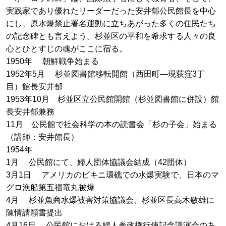
実践家であり優れたリーダーだった安井郁公民館長を中心
にし、原水爆禁止署名運動に立ちあがった多くの住民たち
の記念碑とも言えよう。杉並区の平和を希求する人々の良
心とひとすじの魂がここに宿る。
1950年 朝鮮戦争始まる
1952年5月 杉並図書館移転開館（西田町―現荻窪3丁
目）館長安井郁
1953年10月 杉並区立公民館開館（杉並図書館に併設）館
長安井郁兼務
11月 公民館で社会科学の本の読書会「杉の子会」始まる
（講師：安井館長）
1954年
1月 公民館にて、婦人団体協議会結成（42団体）
3月1日 アメリカのビキニ環礁での水爆実験で、日本のマ
グロ漁船第五福竜丸被爆
4月 杉並魚商水爆被害対策協議会、杉並区長高木敏雄に
陳情請願書提出
4月16日 公民館における婦人参政権行使記念講演会のあ