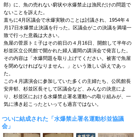
郎）に、魚の売れない窮状や水爆禁止は漁民だけの問題で
ないことを訴えた。
直ちに4月区議会で水爆実験のことは討議され、1954年４
月17日水爆禁止決議を行った。区議会がこの決議を満場一
致で行った意義は大きい。
魚屋の菅原トミ子はその前日の４月16日、開館して半年の
杉並区立公民館で開かれた婦人週間の講演会で発言した。
その内容は「水爆問題を取り上げてください。被害で魚屋
を閉めなければなりません。」という激しい訴えであっ
た。
この４月講演会に参加していた多くの主婦たち、公民館長
安井郁、杉並区長そして区議会など、みんなの決意によ
り、杉並区における水爆禁止署名運動への取り組みが、一
気に沸き起こったといっても過言ではない。
ついに結成された「水爆禁止署名運動杉並協議
会」