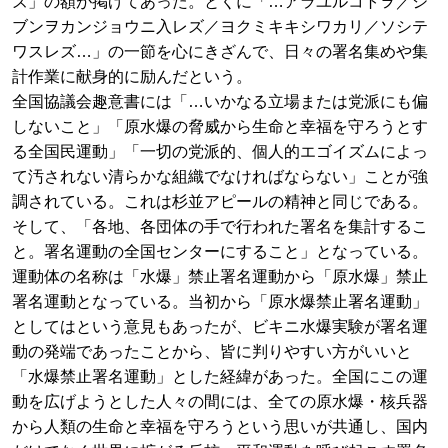
ズ」の額が掲げてあった。とくに「…アラユルコトヲ／ジ
ブンヲカンジョウニ入レズ／ヨクミキキシワカリ／ソシテ
ワスレズ…」の一節を心にきざんで、日々の署名集めや集
計作業に献身的に励んだという。
全国協議会趣意書には「…いかなる立場または党派にも偏
しないこと」「原水爆の脅威から生命と幸福を守ろうとす
る全国民運動」「一切の党派的、個人的エゴイズムによっ
て汚されない清らかな組織でなければならない」ことが強
調されている。これは杉並アピールの精神と同じである。
そして、「各地、各団体の手で行われた署名を集計するこ
と。署名運動の全国センターにすること」となっている。
運動体の名称は「水爆」禁止署名運動から「原水爆」禁止
署名運動となっている。当初から「原水爆禁止署名運動」
としてはという意見もあったが、ビキニ水爆実験が署名運
動の発端であったことから、皆に判りやすい方がいいと
「水爆禁止署名運動」とした経緯があった。全国にこの運
動を広げようとした人々の間には、全ての原水爆・核兵器
から人類の生命と幸福を守ろうという思いが共通し、国内