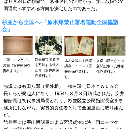
は６月24日の段階で、杉並区内の活動から、第二段階の全
国運動へすすめる方向を決定したのであった。
杉並から全国へ-「原水爆禁止署名運動全国協議
会」
館長室で署名簿
「雨ニモマケズ」
原水爆禁止全国協
久保山愛吉さんの
を整理する婦人
の額（安井家保存
議会ニュース（安
新聞記事（安井家
たち（安井家保
資料より）
井家保存資料よ
保存資料より）
存資料より）
り）
協議会は有田八郎（元外相）、植村環（日本ＹＷＣＡ会
長）らが発起人になり、1954年８月８日結成された。安井
郁館長は初代事務局長となり、杉並区立公民館館長室を事
務所にしながら、実質的責任者として全国運動に取り組ん
だ。
館長室には宇山博明筆による宮沢賢治の詩「雨ニモマケ