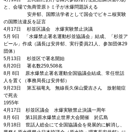
と、会場で魚商菅原トミ子が水爆問題訴える
安井郁、国際法学者として国会でビキニ核実験
の国際法違反を証言
4月17日 杉並区議会 水爆実験禁止決議
5月 9日 「水爆禁止署名運動杉並協議会」結成、「杉並ア
ピール」作成（議長は安井郁、実行委員21人、参加団体29
団体）
5月13日 杉並区で署名開始
6月20日 署名数259,508名
8月 8日 原水爆禁止署名運動全国協議会結成、常任世話
人を置く（事務局長は安井郁）
9月23日 第五福竜丸 無線長久保山愛吉さん 放射能症
で死去
1955年
4月17日 杉並区議会 水爆実験禁止決議一周年
8月 6日 第1回原水爆禁止世界大会開催 於広島
9月18日 世話人総会にて全国協議会を発展的に解消し、