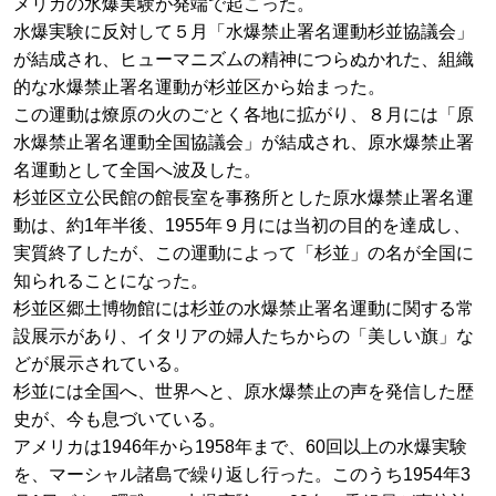
メリカの水爆実験が発端で起こった。
水爆実験に反対して５月「水爆禁止署名運動杉並協議会」
が結成され、ヒューマニズムの精神につらぬかれた、組織
的な水爆禁止署名運動が杉並区から始まった。
この運動は燎原の火のごとく各地に拡がり、８月には「原
水爆禁止署名運動全国協議会」が結成され、原水爆禁止署
名運動として全国へ波及した。
杉並区立公民館の館長室を事務所とした原水爆禁止署名運
動は、約1年半後、1955年９月には当初の目的を達成し、
実質終了したが、この運動によって「杉並」の名が全国に
知られることになった。
杉並区郷土博物館には杉並の水爆禁止署名運動に関する常
設展示があり、イタリアの婦人たちからの「美しい旗」な
どが展示されている。
杉並には全国へ、世界へと、原水爆禁止の声を発信した歴
史が、今も息づいている。
アメリカは1946年から1958年まで、60回以上の水爆実験
を、マーシャル諸島で繰り返し行った。このうち1954年3