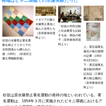
発端はビキニ環礁での水爆実験だった
イタリアの旗と
水爆禁止署名に
「杉並の市民活動
励んだ女性たち
と社会教育を記録
（安井家保存資
する会」例会の様
料より）
子（安井家保存資
杉並の水爆禁止署名運
料より）
動を称えてイタリアの
上：第五福竜丸
女性団体から贈られた
被災の毎日新聞
旗（1955）（杉並区立
の記事（1954
郷土博物館所蔵）
年3月16日）
下：第五福竜丸
展示館30周年
記念誌（江東区
夢の島公園内）
（安井家保存資
料より）
杉並は原水爆禁止署名運動の発祥の地といわれている。署
名運動は、1954年３月に実施されたビキニ環礁におけるア