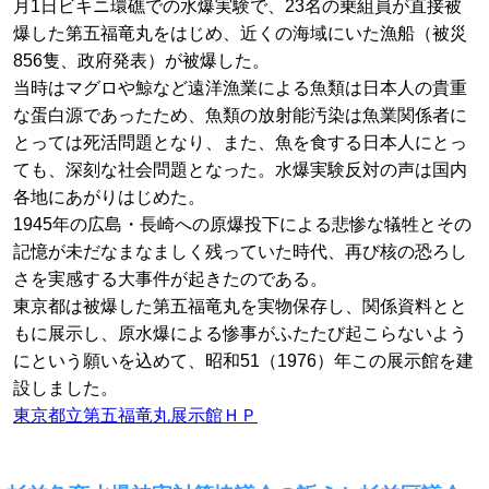
月1日ビキニ環礁での水爆実験で、23名の乗組員が直接被
爆した第五福竜丸をはじめ、近くの海域にいた漁船（被災
856隻、政府発表）が被爆した。
当時はマグロや鯨など遠洋漁業による魚類は日本人の貴重
な蛋白源であったため、魚類の放射能汚染は魚業関係者に
とっては死活問題となり、また、魚を食する日本人にとっ
ても、深刻な社会問題となった。水爆実験反対の声は国内
各地にあがりはじめた。
1945年の広島・長崎への原爆投下による悲惨な犠牲とその
記憶が未だなまなましく残っていた時代、再び核の恐ろし
さを実感する大事件が起きたのである。
東京都は被爆した第五福竜丸を実物保存し、関係資料とと
もに展示し、原水爆による惨事がふたたび起こらないよう
にという願いを込めて、昭和51（1976）年この展示館を建
設しました。
東京都立第五福竜丸展示館ＨＰ