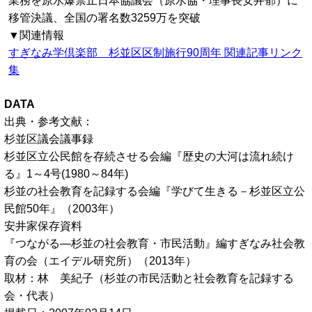
業務を原水爆禁止日本協議会（原水協・理事長安井郁）に
移管決議、全国の署名数3259万を突破
▼関連情報
すぎなみ学倶楽部 杉並区区制施行90周年 関連記事リンク
集
DATA
出典・参考文献：
杉並区議会議事録
杉並区立公民館を存続させる会編『歴史の大河は流れ続け
る』1～4号(1980～84年)
杉並の社会教育を記録する会編『学びて生きる－杉並区立公
民館50年』（2003年）
安井家保存資料
『つながる―杉並の社会教育・市民活動』編すぎなみ社会教
育の会（エイデル研究所）（2013年）
取材：林 美紀子（杉並の市民活動と社会教育を記録する
会・代表）