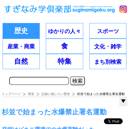
歴史
ゆかりの
人々
スポーツ
食
産業・
商業
文化・
雑学
自然
特集
まち別
検索
トップページ
歴史
記録に残したい歴史
杉並で始まった水爆禁止署名運動
杉並で始まった水爆禁止署名運動