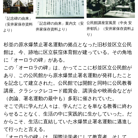
「記念碑の由来」
公民館講座室風景（中央 安
「記念碑の由来」案内文（安
（安井家保存資料
井郁氏）（安井家保存資料よ
井家保存資料より）
より）
り）
杉並の原水爆禁止署名運動の拠点となった旧杉並区立公民
館は、今、跡地に区立荻窪体育館が建っている。その角地
に「オーロラの碑」がある。
この「オーロラの碑」は、かってここに杉並区立公民館が
あり、この公民館から原水爆禁止署名運動が発祥したこと
を記念して建立された。公民館では開館と同時に公民教養
講座、クラシックレコード鑑賞会、講演会や映画会などが
（勿論、署名運動の最中も）多彩に催されていた。
そこで共に学んだ人々は、学んだことを単なる教養に終わ
らせることなく、生活の中に実践的に生かしていった。だ
からこそ、生活に直結していた水爆禁止署名運動に邁進し
て行ったと言える。
「オーロラの碑」は、国際法学者にして教育者、そして、