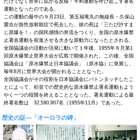
だけでなく世界に拡がる反核・平和運動を呼び起こす署名
運動となったのである。
この運動の最中の９月23日、第五福竜丸の無線長・久保山
愛吉が急性放射能症で死去した。彼の死は「三たび許すま
じ原爆を！」の国民感情の奔流をつくり、全国の原水爆禁
止署名運動を前進させる大きな原動力になったとされる。
全国協議会の活動が活発に動いて１年後、1955年８月第1
回原水爆禁止世界大会が広島で開催された。この後、全国
協議会は「原水爆禁止日本協議会」（原水協）に発展し、
毎年8月に世界大会が開かれることとなった。
全国協議会がその役割を日本協議会にバトンタッチしたこ
とによって、杉並での歴史的な原水爆禁止署名運動もよう
やく一つの段階を終えることとなった。署名運動による最
終署名数は 32,590,907名（1955年11月）であった。
歴史の証―「オーロラの碑」