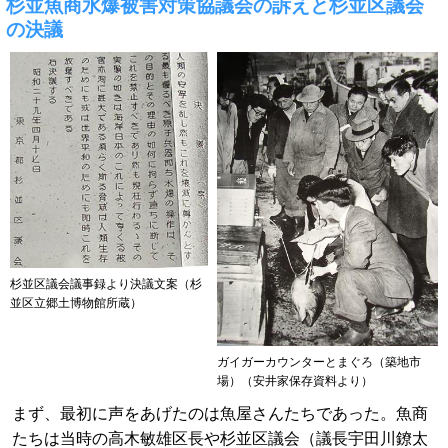
杉並魚商水爆被害対策協議会の訴えと杉並区議会
の決議
杉並区議会議事録より決議文案（杉
並区立郷土博物館所蔵）
ガイガーカウンターとまぐろ（築地市
場）（安井家保存資料より）
まず、最初に声をあげたのは魚屋さんたちであった。魚商
たちは当時の高木敏雄区長や杉並区議会（議長宇田川鐐太