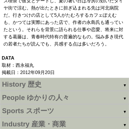
ズ喫茶で彼女とデートし、夏の暑い日は冷房の効いたダイ
ヤ街で涼む。熱が出たときに担ぎ込まれる先は河北病院
だ。行きつけの店として5人がたむろするカフェぽえむ
も、かつては実際にあった店で、作者の永島氏も通ってい
たという。それらを背景に語られる仕事や恋愛、将来に対
する葛藤は、青春時代特有の普遍的なもの。悩み多き現代
の若者たちが読んでも、共感する点は多いだろう。
DATA
取材：西永福丸
掲載日：2012年09月20日
History
歴史
▼
People
ゆかりの人々
▼
Sports
スポーツ
▼
Industry
産業・商業
▼