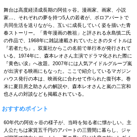
舞台は高度経済成長期の阿佐ヶ谷。漫画家、画家、小説
家…、それぞれの夢を持つ5人の若者が、ボロアパートで
共同生活を送りながら、互いに成長していく姿を描いた青
春ストーリー。「青年漫画の教祖」と評される永島慎二氏
の作品で、1968年に雑誌連載されていたときのタイトルは
『若者たち』。双葉社からこの名前で単行本が発行されて
いる。1974年に、森本レオさん主演でドラマ化された際に
『黄色い涙』へ改題。2007年には人気アイドルグループ嵐
が出演する映画にもなった。ここで紹介しているマガジン
ハウス発行の本は、映画化に合わせて作られた復刊本。巻
末に夏目房之助さんの解説や、森本レオさんと嵐の二宮和
也さんの対談なども掲載されている。
おすすめポイント
60年代の阿佐ヶ谷の様子が、当時を知る者に懐かしい。主
人公たちは家賃五千円のアパートの三畳間に暮らし、ジャ