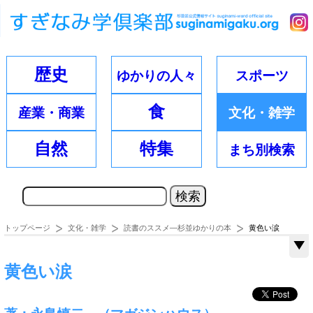
歴史
ゆかりの
人々
スポーツ
食
産業・
商業
文化・
雑学
自然
特集
まち別
検索
トップページ
文化・雑学
読書のススメ―杉並ゆかりの本
黄色い涙
黄色い涙