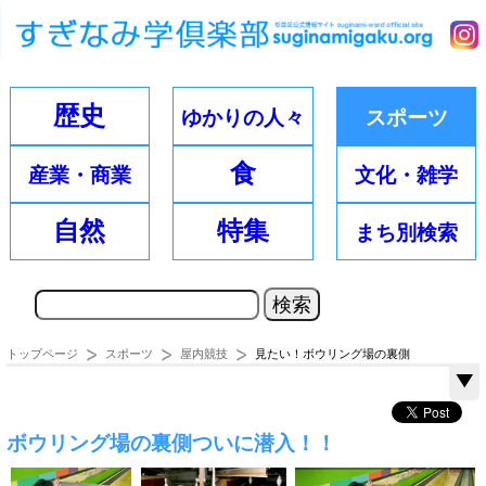
歴史
ゆかりの
人々
スポーツ
食
産業・
商業
文化・
雑学
自然
特集
まち別
検索
トップページ
スポーツ
屋内競技
見たい！ボウリング場の裏側
ボウリング場の裏側ついに潜入！！