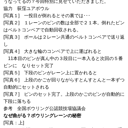
うなってるの？今回特別に見せていただきました。
協力 荻窪ユアボウル
[写真１] 一投目が倒れるとその裏では･･･
[写真２] １レーンのピンの数は全部で２１本。倒れたピン
はベルトコンベアで自動回収される。
[写真３] ボールは２レーン共通のベルトコンベアで送り返
し
[写真４] 大きな輪のコンベアで上に運ばれると
11本目のピンが真ん中の３段目に一本入ると次回の５番
ピンに なりセット完了
[写真５] 下段のピンがレーン上に置かれると
[写真６] 上段のかごが回りながらすとんすとんと一本ずつ
自動的にセットされる
[写真７] ピンのセット完了。上段のかごのピンが自動的に
下段に落ちる
参考 全国ボウリング公認競技場協議会
なぜ曲がる？ボウリングレーンの秘密
[写真：上]