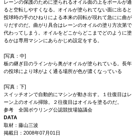
レーンの保護のために塗られるオイル面の上をボールが通
ると空転しやすくなる。オイルが塗られてない面に出ると
投球時の手のひねりによる本来の回転が現れて急にに曲が
りだすのだ。曲がり具合はレーンのオイルの塗り方次第で
代わってしまう。オイルをどこからどこまでどのように塗
るかは専用マシンにあらかじめ設定をする。
[写真：中]
板の継ぎ目のラインから奥がオイルが塗られている。長年
の投球により球がよく通る場所が色が濃くなっている
[写真：下]
スイッチオンで自動的にマシンが動き出す。１往復目はレ
ーン上のオイル掃除。２往復目はオイルを塗るのだ。
参考 全国ボウリング公認競技場協議会
DATA
取材：藤山三波
掲載日：2008年07月01日